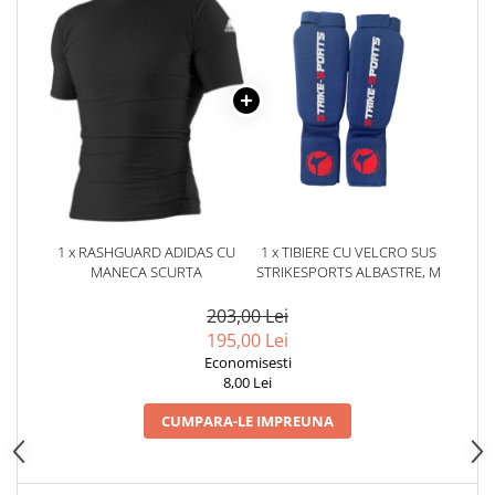
Dresuri/Echipament
Accesorii Lupte/Wrestling
Suprafete de lupta/Dotari sala
Suprafete de Lupta/Antrenament
Dotari Sala/Dojo
Nutritie
Shakere
Proteine & Aminoacizi
1 x RASHGUARD ADIDAS CU
1 x TIBIERE CU VELCRO SUS
Suplimente pt Masa Musculara
MANECA SCURTA
STRIKESPORTS ALBASTRE, M
PRE-Workout
203,00 Lei
Ardere/Slabire
195,00 Lei
Creatina
Economisesti
Vitamine/Minerale
8,00 Lei
Medicina Sportiva/Recuperare
CUMPARA-LE IMPREUNA