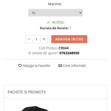
Marime
:
Palmare/Palete Box/Arte Martiale
Perne Antrenament Arte Martiale
Perne Antebrat/Pao
IN STOC
Manechini Arte Martiale
Durata de livrare:
1
Echipament Antrenori
ADAUGA IN COS
Imbracaminte sport
Cod Produs:
C9044
Sorturi Kickboxing / MMA
Ai nevoie de ajutor?
0763348930
Tricouri / Maiouri
Trening/Compleu
Adauga la Favorite
Cere informatii
Bluze / Hanorace/Geci
Sepci / Caciuli
Echipament compresie
Genti Echipament
PACHETE SI PROMOTII
Proteze/Protectii dentare
Lupte/Wrestling
Incaltaminte