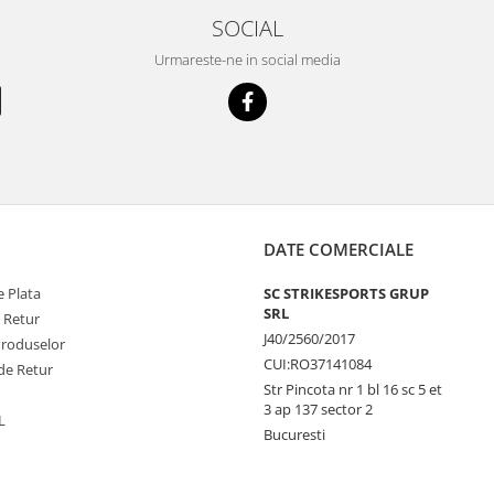
SOCIAL
Urmareste-ne in social media
DATE COMERCIALE
 Plata
SC STRIKESPORTS GRUP
SRL
e Retur
J40/2560/2017
Produselor
CUI:RO37141084
de Retur
Str Pincota nr 1 bl 16 sc 5 et
3 ap 137 sector 2
L
Bucuresti