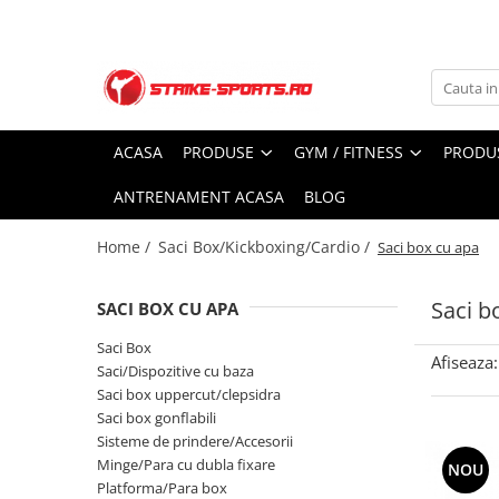
Produse
Gym / Fitness
Cupe/Medalii
Testimoniale
Manusi
Gantere/Bare /Kettlebel
Cupe
Testimoniale
ACASA
PRODUSE
GYM / FITNESS
PRODU
Manusi Box/Kickboxing
Kit MultiTrainer
Medalii
Manusi Sac
Anduranta
Figurine
ANTRENAMENT ACASA
BLOG
Manusi MMA
Aerobic
Accesorii Cupe/Medalii
Manusi Arte Martiale/Karate
Home /
Saci Box/Kickboxing/Cardio /
Saci box cu apa
Aparate Fitness
Box
Aparate Libere
Casti Box
Saci b
SACI BOX CU APA
Aparate Multifunctionale
Accesorii Box
Saci Box
Echipamente Fitness
Afiseaza:
Incaltaminte Box
Saci/Dispozitive cu baza
Manere/Accesorii Aparate
Echipament Box
Saci box uppercut/clepsidra
Saltele/Covorase
Saci box gonflabili
Saci Box/Kickboxing/Cardio
Sisteme de prindere/Accesorii
Steppere
Saci box cu apa
Minge/Para cu dubla fixare
NOU
Bare Tractiuni/Exercitii
Saci Box
Platforma/Para box