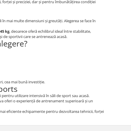
forței și preciziei, dar și pentru îmbunătățirea condiției
li în mai multe dimensiuni și greutăți. Alegerea se face în
45 kg
, deoarece oferă echilibrul ideal între stabilitate,
 și de sportivii care se antrenează acasă.
alegere?
ri, cea mai bună investiție.
ports
i pentru utilizare intensivă în săli de sport sau acasă.
i va oferi o experiență de antrenament superioară și un
 mai eficiente echipamente pentru dezvoltarea tehnicii, forței