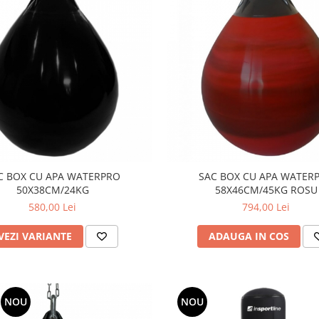
C BOX CU APA WATERPRO
SAC BOX CU APA WATER
50X38CM/24KG
58X46CM/45KG ROSU
580,00 Lei
794,00 Lei
VEZI VARIANTE
ADAUGA IN COS
NOU
NOU