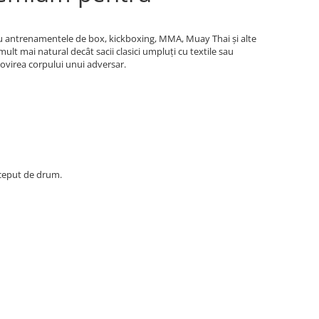
ru antrenamentele de box, kickboxing, MMA, Muay Thai și alte
ult mai natural decât sacii clasici umpluți cu textile sau
lovirea corpului unui adversar.
 început de drum.