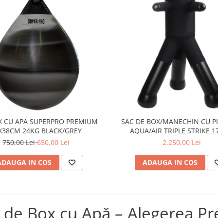
X CU APA SUPERPRO PREMIUM
SAC DE BOX/MANECHIN CU P
X38CM 24KG BLACK/GREY
AQUA/AIR TRIPLE STRIKE 
750,00 Lei
650,00 Lei
2.250,00 Lei
ADAUGA IN COS
ADAUGA IN COS
i de Box cu Apă – Alegerea P