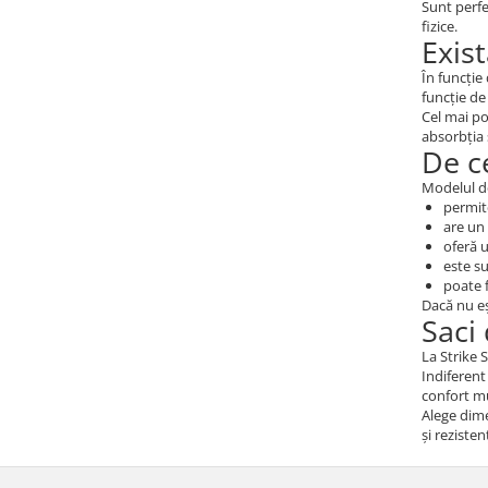
Sunt perfe
fizice.
Exis
În funcție
funcție de
Cel mai p
absorbția 
De c
Modelul 
permite
are un 
oferă u
este su
poate f
Dacă nu eș
Saci 
La Strike 
Indiferent
confort mu
Alege dime
și rezisten