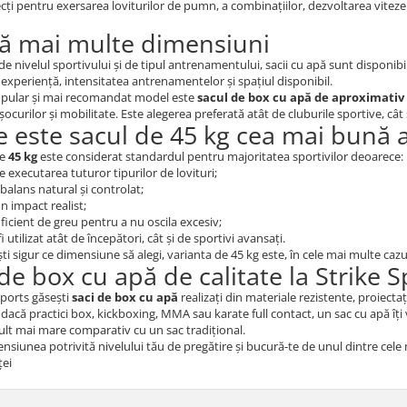
cți pentru exersarea loviturilor de pumn, a combinațiilor, dezvoltarea vitezei, 
tă mai multe dimensiuni
 de nivelul sportivului și de tipul antrenamentului, sacii cu apă sunt disponibi
 experiență, intensitatea antrenamentelor și spațiul disponibil.
opular și mai recomandat model este
sacul de box cu apă de aproximativ 
șocurilor și mobilitate. Este alegerea preferată atât de cluburile sportive, cât
e este sacul de 45 kg cea mai bună 
de
45 kg
este considerat standardul pentru majoritatea sportivilor deoarece:
 executarea tuturor tipurilor de lovituri;
balans natural și controlat;
n impact realist;
ficient de greu pentru a nu oscila excesiv;
i utilizat atât de începători, cât și de sportivi avansați.
ti sigur ce dimensiune să alegi, varianta de 45 kg este, în cele mai multe cazu
de box cu apă de calitate la Strike S
Sports găsești
saci de box cu apă
realizați din materiale rezistente, proiectaț
 dacă practici box, kickboxing, MMA sau karate full contact, un sac cu apă îț
lt mai mare comparativ cu un sac tradițional.
nsiunea potrivită nivelului tău de pregătire și bucură-te de unul dintre cele
ței