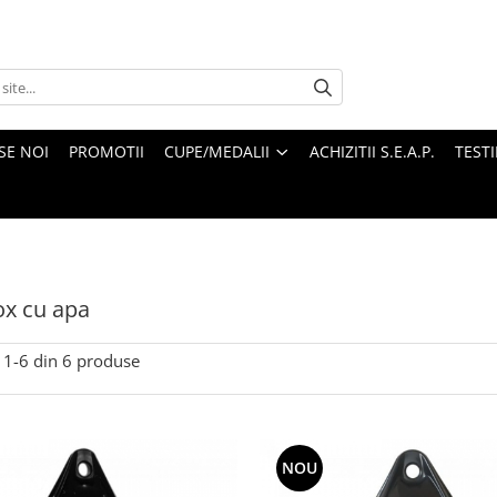
SE NOI
PROMOTII
CUPE/MEDALII
ACHIZITII S.E.A.P.
TEST
ox cu apa
1-
6
din
6
produse
NOU