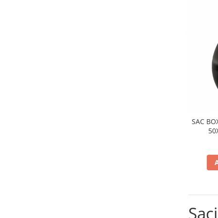
Palmare/Palete Box/Arte Martiale
Perne Antrenament Arte Martiale
Perne Antebrat/Pao
Manechini Arte Martiale
Echipament Antrenori
Imbracaminte sport
Sorturi Kickboxing / MMA
Tricouri / Maiouri
Trening/Compleu
SAC BO
50
Bluze / Hanorace/Geci
Sepci / Caciuli
Echipament compresie
Genti Echipament
Proteze/Protectii dentare
Lupte/Wrestling
Sac
Incaltaminte