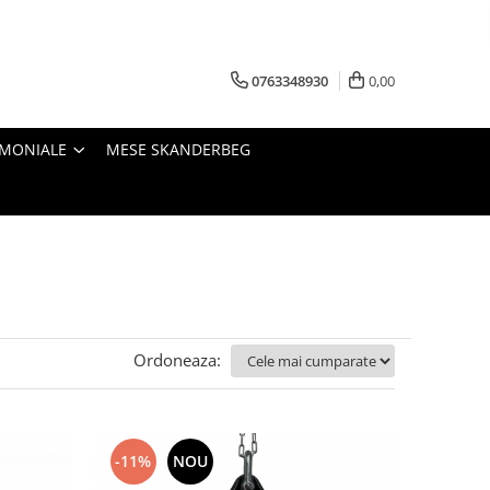
0763348930
0,00
IMONIALE
MESE SKANDERBEG
Ordoneaza:
-11%
NOU