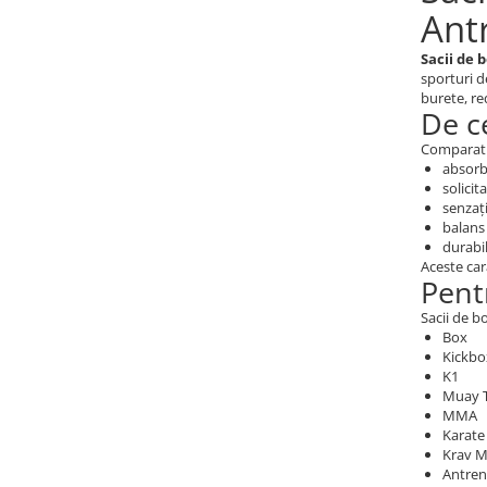
Ant
Dresuri/Echipament
Accesorii Lupte/Wrestling
Sacii de 
Suprafete de lupta/Dotari sala
sporturi d
burete, re
Suprafete de Lupta/Antrenament
De c
Dotari Sala/Dojo
Comparativ
Nutritie
absorbț
solicit
Shakere
senzați
balans
Proteine & Aminoacizi
durabil
Suplimente pt Masa Musculara
Aceste cara
Pent
PRE-Workout
Ardere/Slabire
Sacii de b
Box
Creatina
Kickbo
Vitamine/Minerale
K1
Muay 
Medicina Sportiva/Recuperare
MMA
Karate
Krav 
Antren