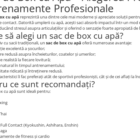
renamente Profesionale
box cu apă
reprezintă una dintre cele mai moderne și apreciate soluții pent
e contact. Datorită umplerii cu apă, acești saci absorb impactul într-un mod m
ducând stresul asupra articulațiilor și oferind o senzație foarte apropiată de 
e să alegi un sac de box cu apă?
 cu sacii tradiționali, un
sac de box cu apă
oferă numeroase avantaje:
ie excelentă a șocurilor;
are redusă asupra încheieturilor, coatelor și umerilor;
e realistă la fiecare lovitură;
 natural în timpul antrenamentului;
itate ridicată și întreținere redusă.
cteristici îi fac preferați atât de sportivii profesioniști, cât și de cei aflați la
ru ce sunt recomandați?
ox cu apă sunt ideali pentru:
xing
Thai
 Full Contact (Kyokushin, Ashihara, Enshin)
Maga
amente de fitness și cardio