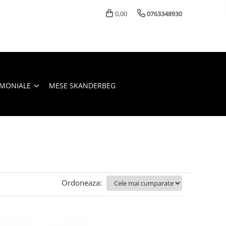
0,00
0763348930
IMONIALE
MESE SKANDERBEG
Ordoneaza: