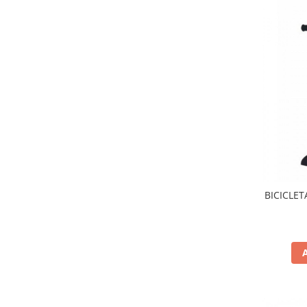
Dresuri/Echipament
Accesorii Lupte/Wrestling
Suprafete de lupta/Dotari sala
Suprafete de Lupta/Antrenament
Dotari Sala/Dojo
Nutritie
Shakere
Proteine & Aminoacizi
Suplimente pt Masa Musculara
PRE-Workout
BICICLE
Ardere/Slabire
Creatina
Vitamine/Minerale
Medicina Sportiva/Recuperare