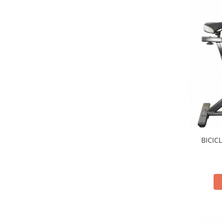
Palmare/Palete Box/Arte Martiale
Perne Antrenament Arte Martiale
Perne Antebrat/Pao
Manechini Arte Martiale
Echipament Antrenori
Imbracaminte sport
Sorturi Kickboxing / MMA
Tricouri / Maiouri
Trening/Compleu
Bluze / Hanorace/Geci
BICIC
Sepci / Caciuli
Echipament compresie
Genti Echipament
Proteze/Protectii dentare
Lupte/Wrestling
Incaltaminte