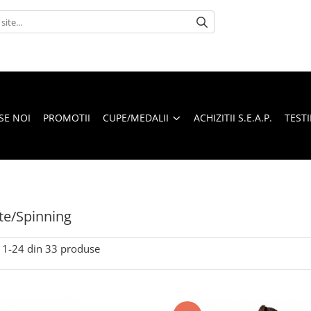
SE NOI
PROMOTII
CUPE/MEDALII
ACHIZITII S.E.A.P.
TEST
ete/Spinning
1-
24
din
33
produse