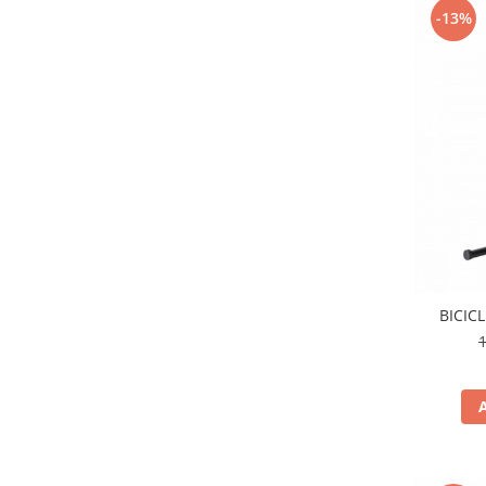
-13%
BICIC
1