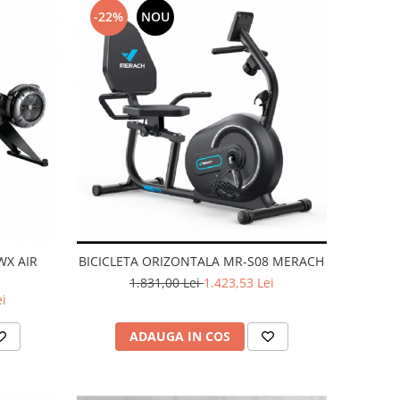
-22%
NOU
WX AIR
BICICLETA ORIZONTALA MR-S08 MERACH
1.831,00 Lei
1.423,53 Lei
ei
ADAUGA IN COS