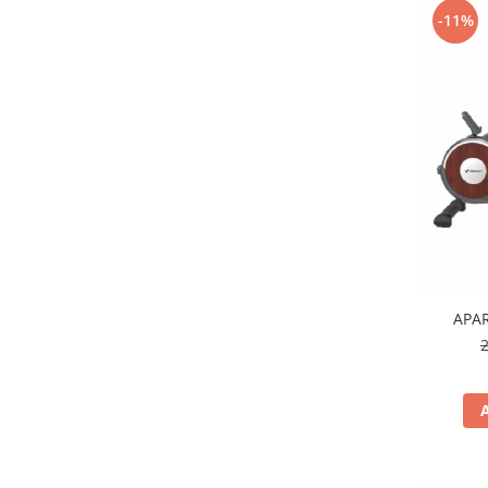
-11%
APAR
2