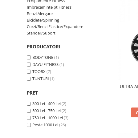
Saci/Ingreunari/Veste cu Greutati
Echipamente Fitness
Saci/Dispozitive cu baza
Imbracaminte pt Fitness
Accesorii Fitness
Saci box uppercut/clepsidra
Benzi Alergare
Funii/Franghii Antrenament
Saci box gonflabili
Biciclete/Spinning
Imbracaminte pt Fitness
Corzi/Benzi Elastice/Expandere
Sisteme de prindere/Accesorii
Stander/Suport
Benzi Alergare
Minge/Para cu dubla fixare
Biciclete/Spinning
Platforma/Para box
PRODUCATORI
Perne/Echipamente perete
Corzi/Benzi Elastice/Expandere
BODYTONE
(1)
ArteMartiale/Karate/Kickboxing
Stander/Suport
DAYU FITNESS
(1)
Kimono / Gi / Dobok Arte Martiale
TOORX
(7)
Tibiere/Glezniere Arte
TUNTURI
(1)
Martiale/Karate/Kickboxing
ULTRA AI
Protectii Arte Martiale Karate
PRET
Centuri Arte Martiale/Karate
300 Lei - 400 Lei
(2)
Arme Arte Martiale
500 Lei - 750 Lei
(2)
Accesorii/Diverse
750 Lei - 1000 Lei
(3)
Bandaje/Fese/Manusi protectie
Peste 1000 Lei
(26)
Palmare/Perne
Antrenament/Manechini