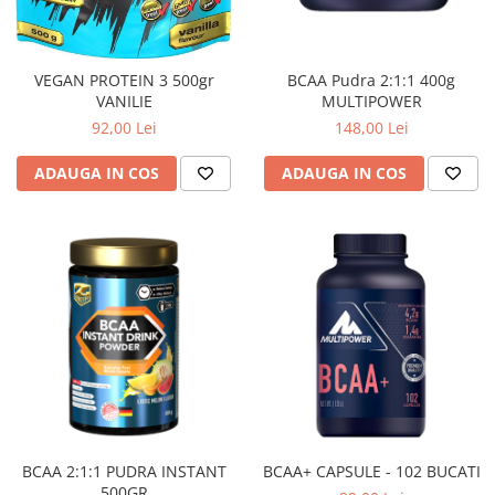
Palmare/Palete Box/Arte Martiale
Perne Antrenament Arte Martiale
BCAA Pudra 2:1:1 400g
VEGAN PROTEIN 3 500gr
Perne Antebrat/Pao
MULTIPOWER
VANILIE
Manechini Arte Martiale
148,00 Lei
92,00 Lei
Echipament Antrenori
ADAUGA IN COS
ADAUGA IN COS
Imbracaminte sport
Sorturi Kickboxing / MMA
Tricouri / Maiouri
Trening/Compleu
Bluze / Hanorace/Geci
Sepci / Caciuli
Echipament compresie
Genti Echipament
Proteze/Protectii dentare
Lupte/Wrestling
BCAA 2:1:1 PUDRA INSTANT
BCAA+ CAPSULE - 102 BUCATI
Incaltaminte
500GR