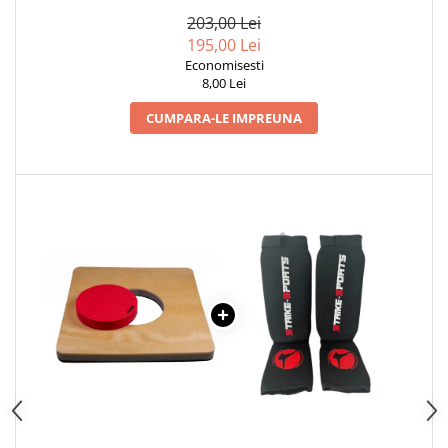
Dresuri/Echipament
203,00 Lei
195,00 Lei
Accesorii Lupte/Wrestling
Economisesti
Suprafete de lupta/Dotari sala
8,00 Lei
Suprafete de Lupta/Antrenament
CUMPARA-LE IMPREUNA
Dotari Sala/Dojo
Nutritie
Shakere
Proteine & Aminoacizi
Suplimente pt Masa Musculara
PRE-Workout
Ardere/Slabire
Creatina
Vitamine/Minerale
Medicina Sportiva/Recuperare