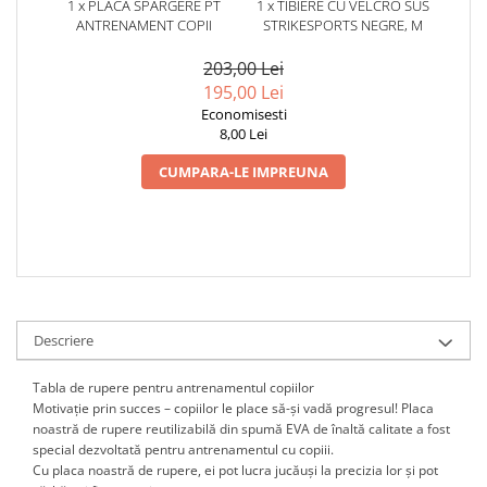
1 x PLACA SPARGERE PT
1 x TIBIERE CU VELCRO SUS
ANTRENAMENT COPII
STRIKESPORTS NEGRE, M
203,00 Lei
195,00 Lei
Economisesti
8,00 Lei
CUMPARA-LE IMPREUNA
Descriere
Tabla de rupere pentru antrenamentul copiilor
Motivație prin succes – copiilor le place să-și vadă progresul! Placa
noastră de rupere reutilizabilă din spumă EVA de înaltă calitate a fost
special dezvoltată pentru antrenamentul cu copiii.
Cu placa noastră de rupere, ei pot lucra jucăuși la precizia lor și pot