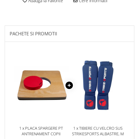
Adauga la Favorite
Cere informatii
Palmare/Palete Box/Arte Martiale
Perne Antrenament Arte Martiale
Perne Antebrat/Pao
PACHETE SI PROMOTII
Manechini Arte Martiale
Echipament Antrenori
Imbracaminte sport
Sorturi Kickboxing / MMA
Tricouri / Maiouri
Trening/Compleu
Bluze / Hanorace/Geci
Sepci / Caciuli
Echipament compresie
Genti Echipament
Proteze/Protectii dentare
Lupte/Wrestling
1 x PLACA SPARGERE PT
1 x TIBIERE CU VELCRO SUS
ANTRENAMENT COPII
STRIKESPORTS ALBASTRE, M
Incaltaminte