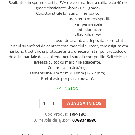
Realizate din spume elastica EVA de cea mai inalta calitate cu
40 de
grade
elasticitate Shore
(
+
/
-
3 grade
)
Palmare/Palete Box/Arte Martiale
Caracteristicile lor sunt: - ne-toxice
Perne Antrenament Arte Martiale
- fara vreun miros specific
- impermeabile
Perne Antebrat/Pao
- anti-alunecare
Manechini Arte Martiale
- flexibile si moi
- usor de asamblat, depozitat si curatat
Echipament Antrenori
Finishul suprafetei de contact este modelul "Cross", care asigura cea
Imbracaminte sport
mai buna tractiune si protectie anti-alunecare in timpul procedeelor
de arte martiale de la antrenament sau din competitie. Saltelele se
Sorturi Kickboxing / MMA
livreaza cu tot cu marginile adiacente.
Tricouri / Maiouri
Culoare: albastru/roşu
Dimensiune: 1m x 1m x 30mm (+ / - 2 mm)
Trening/Compleu
Pretul este per placa (bucata).
Bluze / Hanorace/Geci
IN STOC
Sepci / Caciuli
Echipament compresie
ADAUGA IN COS
Genti Echipament
Cod Produs:
TRP-T3C
Proteze/Protectii dentare
Ai nevoie de ajutor?
0763348930
Lupte/Wrestling
Incaltaminte