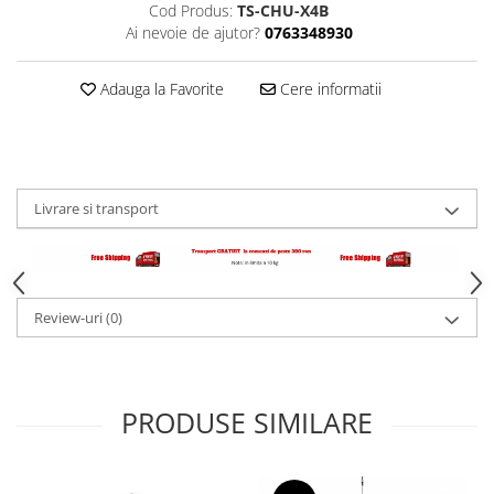
Cod Produs:
TS-CHU-X4B
Ai nevoie de ajutor?
0763348930
Palmare/Palete Box/Arte Martiale
Perne Antrenament Arte Martiale
Adauga la Favorite
Cere informatii
Perne Antebrat/Pao
Manechini Arte Martiale
Echipament Antrenori
Imbracaminte sport
Livrare si transport
Sorturi Kickboxing / MMA
Tricouri / Maiouri
Trening/Compleu
Bluze / Hanorace/Geci
Review-uri
(0)
Sepci / Caciuli
Echipament compresie
Genti Echipament
PRODUSE SIMILARE
Proteze/Protectii dentare
Lupte/Wrestling
Incaltaminte