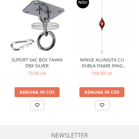
NOU
Dresuri/Echipament
Accesorii Lupte/Wrestling
Suprafete de lupta/Dotari sala
Suprafete de Lupta/Antrenament
Dotari Sala/Dojo
Nutritie
Shakere
SUPORT SAC BOX TAVAN
MINGE ALUNGITA CU
Proteine & Aminoacizi
DBX SILVER
DUBLA FIXARE RING
SUPERSPEED
72,00 Lei
168,00 Lei
Suplimente pt Masa Musculara
PRE-Workout
Ardere/Slabire
ADAUGA IN COS
ADAUGA IN COS
Creatina
Vitamine/Minerale
Medicina Sportiva/Recuperare
NEWSLETTER