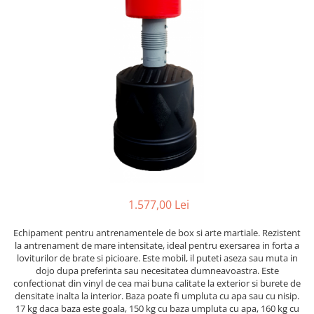
Saci/Ingreunari/Veste cu Greutati
Saci/Dispozitive cu baza
Accesorii Fitness
Saci box uppercut/clepsidra
Funii/Franghii Antrenament
Saci box gonflabili
Imbracaminte pt Fitness
Sisteme de prindere/Accesorii
Benzi Alergare
Minge/Para cu dubla fixare
Biciclete/Spinning
Platforma/Para box
Perne/Echipamente perete
Corzi/Benzi Elastice/Expandere
ArteMartiale/Karate/Kickboxing
Stander/Suport
Kimono / Gi / Dobok Arte Martiale
Tibiere/Glezniere Arte
Martiale/Karate/Kickboxing
1.577,00 Lei
Protectii Arte Martiale Karate
Centuri Arte Martiale/Karate
Echipament pentru antrenamentele de box si arte martiale. Rezistent
Arme Arte Martiale
la antrenament de mare intensitate, ideal pentru exersarea in forta a
loviturilor de brate si picioare. Este mobil, il puteti aseza sau muta in
Accesorii/Diverse
dojo dupa preferinta sau necesitatea dumneavoastra. Este
Bandaje/Fese/Manusi protectie
confectionat din vinyl de cea mai buna calitate la exterior si burete de
densitate inalta la interior. Baza poate fi umpluta cu apa sau cu nisip.
Palmare/Perne
17 kg daca baza este goala, 150 kg cu baza umpluta cu apa, 160 kg cu
Antrenament/Manechini