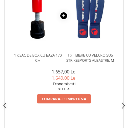
Dresuri/Echipament
Accesorii Lupte/Wrestling
Suprafete de lupta/Dotari sala
Suprafete de Lupta/Antrenament
Dotari Sala/Dojo
Nutritie
Shakere
1 x SAC DE BOX CU BAZA 170
1 x TIBIERE CU VELCRO SUS
Proteine & Aminoacizi
CM
STRIKESPORTS ALBASTRE, M
Suplimente pt Masa Musculara
1.657,00 Lei
PRE-Workout
1.649,00 Lei
Ardere/Slabire
Economisesti
8,00 Lei
Creatina
Vitamine/Minerale
CUMPARA-LE IMPREUNA
Medicina Sportiva/Recuperare