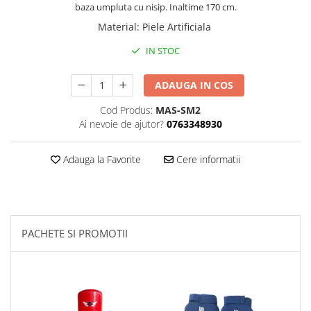
baza umpluta cu nisip. Inaltime 170 cm.
Palmare/Palete Box/Arte Martiale
Material
:
Piele Artificiala
Perne Antrenament Arte Martiale
IN STOC
Perne Antebrat/Pao
Manechini Arte Martiale
ADAUGA IN COS
Echipament Antrenori
Cod Produs:
MAS-SM2
Imbracaminte sport
Ai nevoie de ajutor?
0763348930
Sorturi Kickboxing / MMA
Tricouri / Maiouri
Adauga la Favorite
Cere informatii
Trening/Compleu
Bluze / Hanorace/Geci
Sepci / Caciuli
Echipament compresie
PACHETE SI PROMOTII
Genti Echipament
Proteze/Protectii dentare
Lupte/Wrestling
Incaltaminte