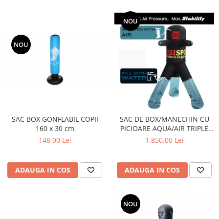
NOU
NOU
SAC BOX GONFLABIL COPII
SAC DE BOX/MANECHIN CU
160 x 30 cm
PICIOARE AQUA/AIR TRIPLE
STRIKE 135CM PT COPII
148,00 Lei
1.850,00 Lei
ADAUGA IN COS
ADAUGA IN COS
NOU