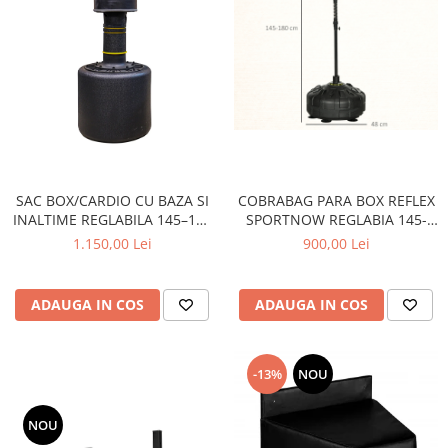
SAC BOX/CARDIO CU BAZA SI
COBRABAG PARA BOX REFLEX
INALTIME REGLABILA 145–165
SPORTNOW REGLABIA 145-
CM
180CM
1.150,00 Lei
900,00 Lei
ADAUGA IN COS
ADAUGA IN COS
-13%
NOU
NOU