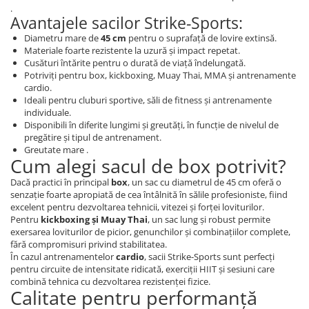
.
Avantajele sacilor Strike-Sports:
Diametru mare de
45 cm
pentru o suprafață de lovire extinsă.
Materiale foarte rezistente la uzură și impact repetat.
Cusături întărite pentru o durată de viață îndelungată.
Potriviți pentru box, kickboxing, Muay Thai, MMA și antrenamente
cardio.
Ideali pentru cluburi sportive, săli de fitness și antrenamente
individuale.
Disponibili în diferite lungimi și greutăți, în funcție de nivelul de
pregătire și tipul de antrenament.
Greutate mare .
Cum alegi sacul de box potrivit?
Dacă practici în principal
box
, un sac cu diametrul de 45 cm oferă o
senzație foarte apropiată de cea întâlnită în sălile profesioniste, fiind
excelent pentru dezvoltarea tehnicii, vitezei și forței loviturilor.
Pentru
kickboxing și Muay Thai
, un sac lung și robust permite
exersarea loviturilor de picior, genunchilor și combinațiilor complete,
fără compromisuri privind stabilitatea.
În cazul antrenamentelor
cardio
, sacii Strike-Sports sunt perfecți
pentru circuite de intensitate ridicată, exerciții HIIT și sesiuni care
combină tehnica cu dezvoltarea rezistenței fizice.
Calitate pentru performanță