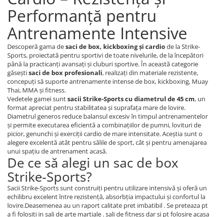
Performanță pentru
Antrenamente Intensive
Descoperă gama de
saci de box, kickboxing și cardio
de la Strike-
Sports, proiectată pentru sportivi de toate nivelurile, de la începători
până la practicanți avansați și cluburi sportive. În această categorie
găsești
saci de box profesionali
, realizați din materiale rezistente,
concepuți să suporte antrenamente intense de box, kickboxing, Muay
Thai, MMA și fitness.
Vedetele gamei sunt
sacii Strike-Sports cu diametrul de 45 cm
, un
format apreciat pentru stabilitatea și suprafața mare de lovire.
Diametrul generos reduce balansul excesiv în timpul antrenamentelor
și permite executarea eficientă a combinațiilor de pumni, lovituri de
picior, genunchi și exerciții cardio de mare intensitate. Aceștia sunt o
alegere excelentă atât pentru sălile de sport, cât și pentru amenajarea
unui spațiu de antrenament acasă.
De ce să alegi un sac de box
Strike-Sports?
Sacii Strike-Sports sunt construiți pentru utilizare intensivă și oferă un
echilibru excelent între rezistență, absorbția impactului și confortul la
lovire.Deasemenea au un raport calitate pret imbatibil . Se preteaza pt
a fi folositi in sali de arte martiale . sali de fitness dar si pt folosire acasa