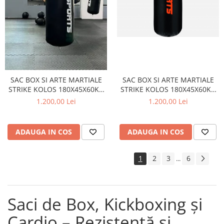
SAC BOX SI ARTE MARTIALE
SAC BOX SI ARTE MARTIALE
STRIKE KOLOS 180X45X60KG
STRIKE KOLOS 180X45X60KG
NEGRU/ROSU - STRIKE-
NEGRU/ALB
1.200,00 Lei
1.200,00 Lei
SPORTS
ADAUGA IN COS
ADAUGA IN COS
1
2
3
6
...
Saci de Box, Kickboxing și
Cardio – Rezistență și