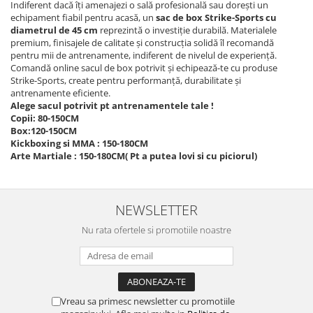
Indiferent dacă îți amenajezi o sală profesională sau dorești un
echipament fiabil pentru acasă, un
sac de box Strike-Sports cu
diametrul de 45 cm
reprezintă o investiție durabilă. Materialele
premium, finisajele de calitate și construcția solidă îl recomandă
pentru mii de antrenamente, indiferent de nivelul de experiență.
Comandă online sacul de box potrivit și echipează-te cu produse
Strike-Sports, create pentru performanță, durabilitate și
antrenamente eficiente.
Alege sacul potrivit pt antrenamentele tale !
Copii: 80-150CM
Box:120-150CM
Kickboxing si MMA : 150-180CM
Arte Martiale : 150-180CM( Pt a putea lovi si cu piciorul)
NEWSLETTER
Nu rata ofertele si promotiile noastre
Vreau sa primesc newsletter cu promotiile