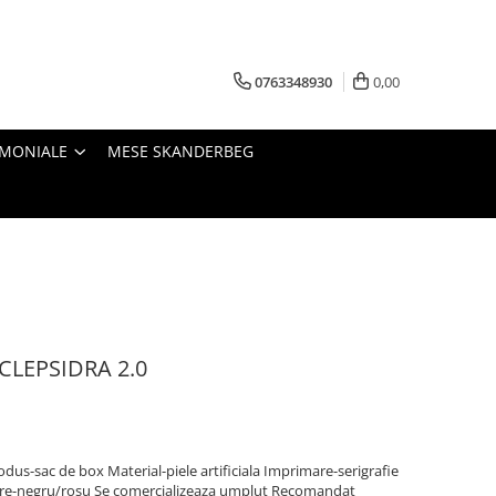
0763348930
0,00
IMONIALE
MESE SKANDERBEG
CLEPSIDRA 2.0
dus-sac de box Material-piele artificiala Imprimare-serigrafie
are-negru/rosu Se comercializeaza umplut Recomandat