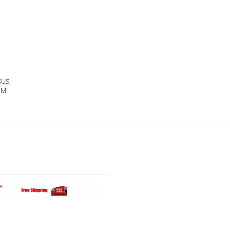
SUS
 M