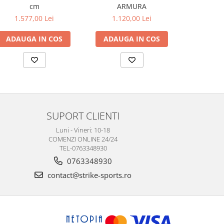
cm
ARMURA
d
1.577,00 Lei
1.120,00 Lei
1.11
ADAUGA IN COS
ADAUGA IN COS
ADAUG
SUPORT CLIENTI
Luni - Vineri: 10-18
COMENZI ONLINE 24/24
TEL-0763348930
0763348930
contact@strike-sports.ro