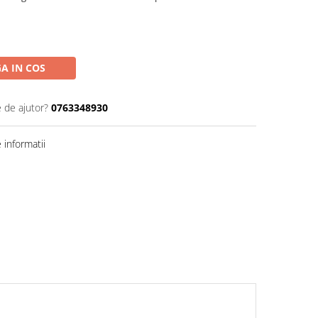
A IN COS
e de ajutor?
0763348930
informatii