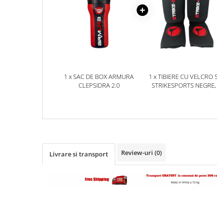
Dresuri/Echipament
Accesorii Lupte/Wrestling
Suprafete de lupta/Dotari sala
Suprafete de Lupta/Antrenament
Dotari Sala/Dojo
Nutritie
1 x SAC DE BOX ARMURA
1 x TIBIERE CU VELCRO 
CLEPSIDRA 2.0
STRIKESPORTS NEGRE,
Shakere
Proteine & Aminoacizi
Suplimente pt Masa Musculara
PRE-Workout
Ardere/Slabire
Creatina
Review-uri
(0)
Livrare si transport
Vitamine/Minerale
Medicina Sportiva/Recuperare