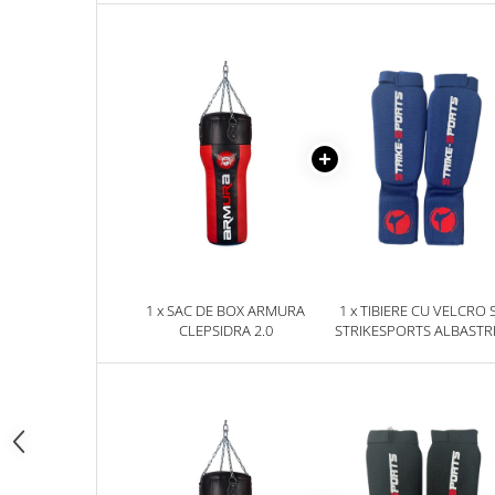
Palmare/Palete Box/Arte Martiale
Perne Antrenament Arte Martiale
Perne Antebrat/Pao
Manechini Arte Martiale
Echipament Antrenori
Imbracaminte sport
Sorturi Kickboxing / MMA
Tricouri / Maiouri
Trening/Compleu
Bluze / Hanorace/Geci
1 x SAC DE BOX ARMURA
1 x TIBIERE CU VELCRO 
CLEPSIDRA 2.0
STRIKESPORTS ALBASTR
Sepci / Caciuli
Echipament compresie
Genti Echipament
Proteze/Protectii dentare
Lupte/Wrestling
Incaltaminte