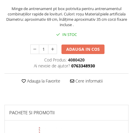
Minge de antrenament pt box potrivita pentru antrenamentul
Palmare/Palete Box/Arte Martiale
combinațiilor rapide de lovituri. Culori: roșu Material:piele artificiala
Perne Antrenament Arte Martiale
Diametru: aproximativ 69 cm, înălțime aproximativ 35 cm corzi fixare
Perne Antebrat/Pao
incluse .
Manechini Arte Martiale
IN STOC
Echipament Antrenori
Imbracaminte sport
ADAUGA IN COS
Sorturi Kickboxing / MMA
Cod Produs:
4080420
Ai nevoie de ajutor?
0763348930
Tricouri / Maiouri
Trening/Compleu
Adauga la Favorite
Cere informatii
Bluze / Hanorace/Geci
Sepci / Caciuli
Echipament compresie
Genti Echipament
Proteze/Protectii dentare
PACHETE SI PROMOTII
Lupte/Wrestling
Incaltaminte