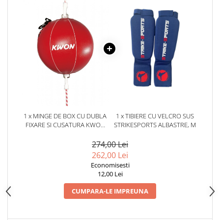
Dresuri/Echipament
Accesorii Lupte/Wrestling
Suprafete de lupta/Dotari sala
Suprafete de Lupta/Antrenament
Dotari Sala/Dojo
Nutritie
Shakere
Proteine & Aminoacizi
Suplimente pt Masa Musculara
1 x MINGE DE BOX CU DUBLA
1 x TIBIERE CU VELCRO SUS
FIXARE SI CUSATURA KWON
STRIKESPORTS ALBASTRE, M
PRE-Workout
PIELE ARTIFICIALA
Ardere/Slabire
274,00 Lei
Creatina
262,00 Lei
Economisesti
Vitamine/Minerale
12,00 Lei
Medicina Sportiva/Recuperare
CUMPARA-LE IMPREUNA