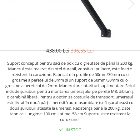
Saci/Ingreunari/Veste cu Greutati
Saci/Dispozitive cu baza
Accesorii Fitness
Saci box uppercut/clepsidra
Funii/Franghii Antrenament
Saci box gonflabili
Imbracaminte pt Fitness
Sisteme de prindere/Accesorii
Benzi Alergare
Minge/Para cu dubla fixare
Biciclete/Spinning
Platforma/Para box
438,00 Lei
396,55 Lei
Perne/Echipamente perete
Corzi/Benzi Elastice/Expandere
ArteMartiale/Karate/Kickboxing
Suport conceput pentru saci de box cu o greutate de până la 200 kg.
Stander/Suport
Manerul este realizat din otel durabil, vopsit cu pulbere, este foarte
Kimono / Gi / Dobok Arte Martiale
rezistent la coroziune. Fabricat din profile de 50mm/30mm cu o
Tibiere/Glezniere Arte
grosime a peretelui de 3mm și un suport de 50mm/30mm cu o
Martiale/Karate/Kickboxing
grosime a peretelui de 2mm. Manerul are intarituri suplimentare Setul
include șuruburi pentru montarea umerașului pe perete M8, dibluri și
Protectii Arte Martiale Karate
o carabină liberă. Pentru a optimiza costurile de transport, umerașul
Centuri Arte Martiale/Karate
este livrat în două părți - necesită auto-asamblare (se înșurubează cu
două șuruburi atașate la umeraș). Rezistență până la 200 kg. Date
Arme Arte Martiale
tehnice: Lungime: 100 cm Latime: 58 cm Suportul este rezistent la
Accesorii/Diverse
coroziune .
Bandaje/Fese/Manusi protectie
IN STOC
Palmare/Perne
Antrenament/Manechini