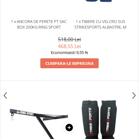
Dresuri/Echipament
Accesorii Lupte/Wrestling
1 x ANCORA DE PERETE PT SAC
1 x TIBIERE CU VELCRO SUS
Suprafete de lupta/Dotari sala
BOX 200KG RING SPORT
STRIKESPORTS ALBASTRE, M
Suprafete de Lupta/Antrenament
518,00 Lei
Dotari Sala/Dojo
468,55 Lei
Nutritie
Economisesti 9,55 %
Shakere
CUMPARA-LE IMPREUNA
Proteine & Aminoacizi
Suplimente pt Masa Musculara
PRE-Workout
Ardere/Slabire
Creatina
Vitamine/Minerale
Medicina Sportiva/Recuperare