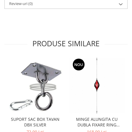
Review-uri
(0)
PRODUSE SIMILARE
NOU
SUPORT SAC BOX TAVAN
MINGE ALUNGITA CU
DBX SILVER
DUBLA FIXARE RING
SUPERSPEED
72,00 Lei
168,00 Lei