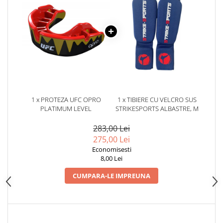
Dresuri/Echipament
Accesorii Lupte/Wrestling
Suprafete de lupta/Dotari sala
Suprafete de Lupta/Antrenament
Dotari Sala/Dojo
Nutritie
Shakere
1 x PROTEZA UFC OPRO
1 x TIBIERE CU VELCRO SUS
Proteine & Aminoacizi
PLATIMUM LEVEL
STRIKESPORTS ALBASTRE, M
Suplimente pt Masa Musculara
283,00 Lei
PRE-Workout
275,00 Lei
Ardere/Slabire
Economisesti
Creatina
8,00 Lei
Vitamine/Minerale
CUMPARA-LE IMPREUNA
Medicina Sportiva/Recuperare