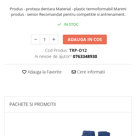
Produs - proteza dentara Material - plastic termoformabil Marimi
Palmare/Palete Box/Arte Martiale
produs - senior Recomandat pentru competitie si antrenament.
Perne Antrenament Arte Martiale
IN STOC
Perne Antebrat/Pao
Manechini Arte Martiale
ADAUGA IN COS
Echipament Antrenori
Imbracaminte sport
Cod Produs:
TRP-O12
Ai nevoie de ajutor?
0763348930
Sorturi Kickboxing / MMA
Tricouri / Maiouri
Adauga la Favorite
Cere informatii
Trening/Compleu
Bluze / Hanorace/Geci
Sepci / Caciuli
Echipament compresie
PACHETE SI PROMOTII
Genti Echipament
Proteze/Protectii dentare
Lupte/Wrestling
Incaltaminte