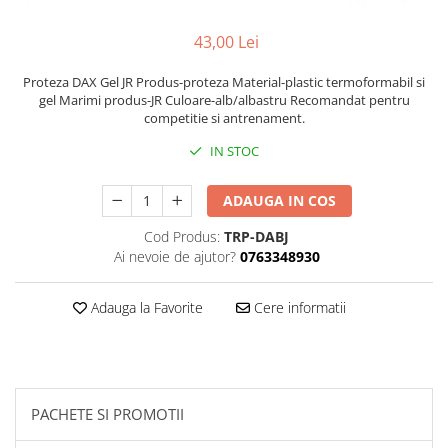
Palmare/Palete Box/Arte Martiale
43,00 Lei
Perne Antrenament Arte Martiale
Perne Antebrat/Pao
Proteza DAX Gel JR Produs-proteza Material-plastic termoformabil si
gel Marimi produs-JR Culoare-alb/albastru Recomandat pentru
Manechini Arte Martiale
competitie si antrenament.
Echipament Antrenori
IN STOC
Imbracaminte sport
Sorturi Kickboxing / MMA
ADAUGA IN COS
Tricouri / Maiouri
Cod Produs:
TRP-DABJ
Trening/Compleu
Ai nevoie de ajutor?
0763348930
Bluze / Hanorace/Geci
Sepci / Caciuli
Adauga la Favorite
Cere informatii
Echipament compresie
Genti Echipament
Proteze/Protectii dentare
Lupte/Wrestling
PACHETE SI PROMOTII
Incaltaminte