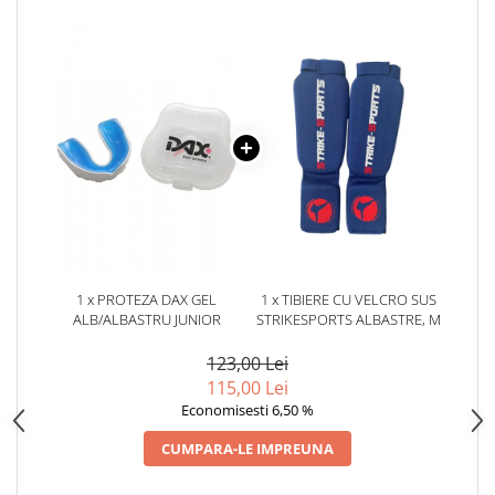
Dresuri/Echipament
Accesorii Lupte/Wrestling
Suprafete de lupta/Dotari sala
Suprafete de Lupta/Antrenament
Dotari Sala/Dojo
Nutritie
Shakere
Proteine & Aminoacizi
Suplimente pt Masa Musculara
PRE-Workout
1 x PROTEZA DAX GEL
1 x TIBIERE CU VELCRO SUS
Ardere/Slabire
ALB/ALBASTRU JUNIOR
STRIKESPORTS ALBASTRE, M
Creatina
123,00 Lei
Vitamine/Minerale
115,00 Lei
Medicina Sportiva/Recuperare
Economisesti 6,50 %
CUMPARA-LE IMPREUNA