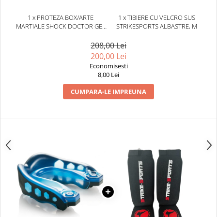
Dresuri/Echipament
1 x PROTEZA BOX/ARTE
1 x TIBIERE CU VELCRO SUS
Accesorii Lupte/Wrestling
MARTIALE SHOCK DOCTOR GEL
STRIKESPORTS ALBASTRE, M
Suprafete de lupta/Dotari sala
MAX ALBASTRA
208,00 Lei
Suprafete de Lupta/Antrenament
200,00 Lei
Dotari Sala/Dojo
Economisesti
Nutritie
8,00 Lei
Shakere
CUMPARA-LE IMPREUNA
Proteine & Aminoacizi
Suplimente pt Masa Musculara
PRE-Workout
Ardere/Slabire
Creatina
Vitamine/Minerale
Medicina Sportiva/Recuperare