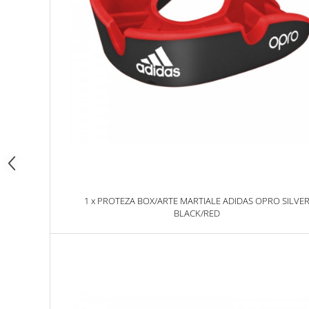
Dresuri/Echipament
Accesorii Lupte/Wrestling
Suprafete de lupta/Dotari sala
Suprafete de Lupta/Antrenament
Dotari Sala/Dojo
Nutritie
Shakere
Proteine & Aminoacizi
Suplimente pt Masa Musculara
PRE-Workout
Ardere/Slabire
1 x PROTEZA BOX/ARTE MARTIALE ADIDAS OPRO SILVE
BLACK/RED
Creatina
Vitamine/Minerale
Medicina Sportiva/Recuperare