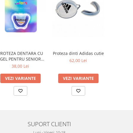
PROTEZA DENTARA CU
Proteza dinti Adidas cutie
Proteza 
GEL PENTRU SENIOR
S
62,00 Lei
FUJIMAE
38,00 Lei
24
VEZI VARIANTE
VEZI VARIANTE
VEZI 
SUPORT CLIENTI
Luni - Vineri: 10-18