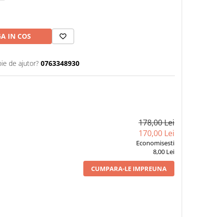
A IN COS
oie de ajutor?
0763348930
178,00 Lei
170,00 Lei
Economisesti
8,00 Lei
CUMPARA-LE IMPREUNA