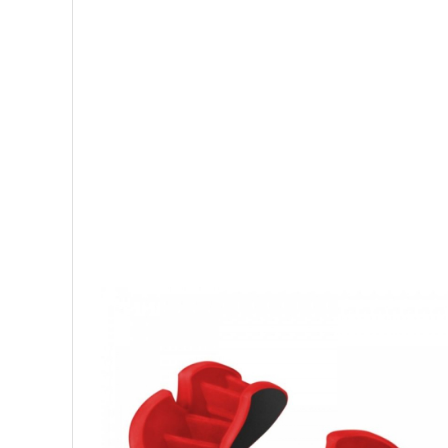
Palmare/Palete Box/Arte Martiale
Perne Antrenament Arte Martiale
Perne Antebrat/Pao
Manechini Arte Martiale
Echipament Antrenori
Imbracaminte sport
Sorturi Kickboxing / MMA
Tricouri / Maiouri
Trening/Compleu
Bluze / Hanorace/Geci
Sepci / Caciuli
Echipament compresie
Genti Echipament
Proteze/Protectii dentare
Lupte/Wrestling
Incaltaminte