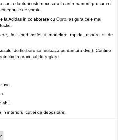
 de sus a danturii este necesara la antrenament precum si
 categoriile de varsta.
de la Adidas in colaborare cu Opro, asigura cele mai
tectie.
ere, facilitand astfel o modelare rapida, usoara si de
cesului de fierbere se muleaza pe dantura dvs.). Contine
otectia in procesul de reglare.
clusa.
ca.
labil.
 in interiorul cutiei de depozitare.