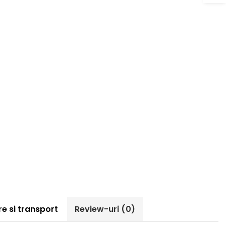
re si transport
Review-uri
(0)