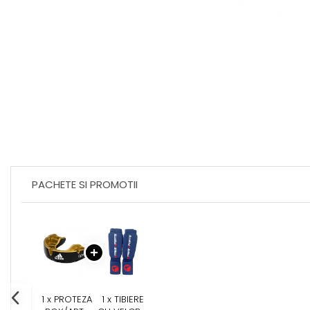
Perne Antebrat/Pao
Manechini Arte Martiale
Echipament Antrenori
Imbracaminte sport
Sorturi Kickboxing / MMA
Tricouri / Maiouri
Trening/Compleu
Bluze / Hanorace/Geci
Sepci / Caciuli
Echipament compresie
Genti Echipament
PACHETE SI PROMOTII
Proteze/Protectii dentare
Lupte/Wrestling
Incaltaminte
Dresuri/Echipament
Accesorii Lupte/Wrestling
Suprafete de lupta/Dotari sala
1 x PROTEZA
1 x TIBIERE