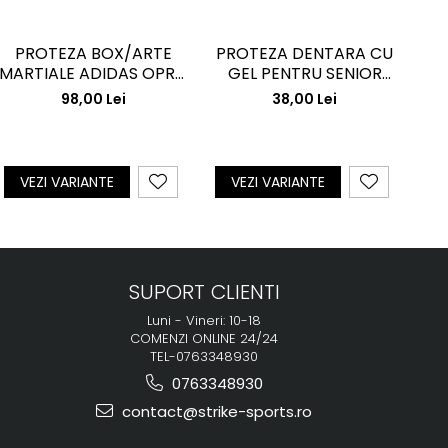
PROTEZA BOX/ARTE
PROTEZA DENTARA CU
P
MARTIALE ADIDAS OPRO
GEL PENTRU SENIOR
SILVER BLACK/RED
FUJIMAE
98,00 Lei
38,00 Lei
VEZI VARIANTE
VEZI VARIANTE
SUPORT CLIENTI
Luni - Vineri: 10-18
COMENZI ONLINE 24/24
TEL-0763348930
0763348930
contact@strike-sports.ro