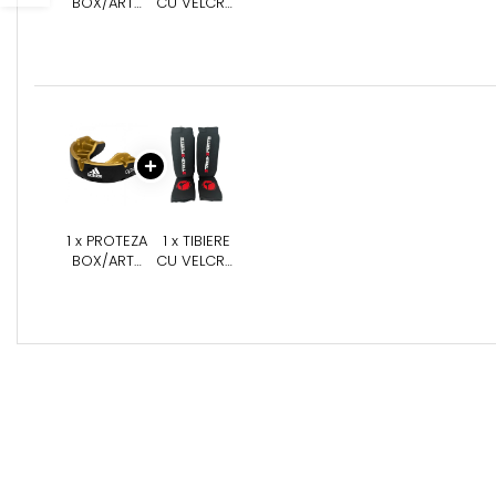
Suprafete de Lupta/Antrenament
BOX/ARTE
CU VELCRO
MARTIALE
SUS
Dotari Sala/Dojo
ADIDAS
STRIKESPORTS
Nutritie
OPRO
ALBASTRE,
GOLD
M
Shakere
Proteine & Aminoacizi
Suplimente pt Masa Musculara
PRE-Workout
Ardere/Slabire
Creatina
1 x PROTEZA
1 x TIBIERE
Vitamine/Minerale
BOX/ARTE
CU VELCRO
Medicina Sportiva/Recuperare
MARTIALE
SUS
ADIDAS
STRIKESPORTS
OPRO
NEGRE, M
GOLD