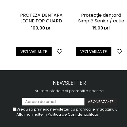
PROTEZA DENTARA
Protecție dentară
LEONE TOP GUARD
Simplă Senior / cutie
100,00 Lei
19,00 Lei
VEZI VARIANTE
VEZI VARIANTE
NEWSLETTER
Nu rata ofertele si promotiile noastre
Vreau sa primesc newsletter cu promotiile magazinului.
Afla mai multe in
Politica de Confidentialitate