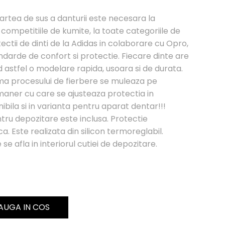
artea de sus a danturii este necesara la
ompetitiile de kumite, la toate categoriile de
ctii de dinti de la Adidas in colaborare cu Opro,
ndarde de confort si protectie. Fiecare dinte are
d astfel o modelare rapida, usoara si de durata.
ma procesului de fierbere se muleaza pe
maner cu care se ajusteaza protectia in
ibila si in varianta pentru aparat dentar!!!
ntru depozitare este inclusa. Protectie
a. Este realizata din silicon termoreglabil.
se afla in interiorul cutiei de depozitare.
AUGA IN COS