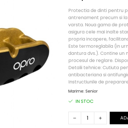
Protectia de dinti pentru p
antrenament precum si la c
varsta. Noua gama de prote
asigura cele mai inalte sta
propria incapere, facilitan
Este termoreglabila (in ur
dantura dvs.). Contine un 
procesul de reglare. Dispon
Detalii tehnice: Cutiuta pe
antibacteriana si antifungic
Instructiunile de preparare 
Marime
:
Senior
IN STOC
AD