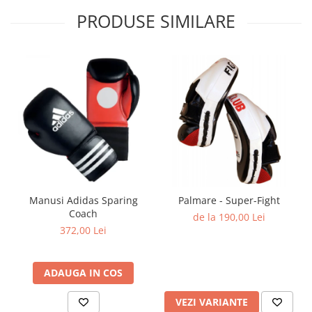
Dresuri/Echipament
PRODUSE SIMILARE
Accesorii Lupte/Wrestling
Suprafete de lupta/Dotari sala
Suprafete de Lupta/Antrenament
Dotari Sala/Dojo
Nutritie
Shakere
Proteine & Aminoacizi
Suplimente pt Masa Musculara
PRE-Workout
Manusi Adidas Sparing
Palmare - Super-Fight
Ardere/Slabire
Coach
de la 190,00 Lei
Creatina
372,00 Lei
Vitamine/Minerale
Medicina Sportiva/Recuperare
ADAUGA IN COS
VEZI VARIANTE