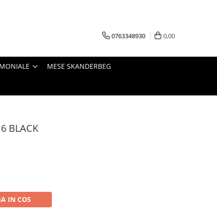
0763348930
0,00
IMONIALE
MESE SKANDERBEG
16 BLACK
A IN COS