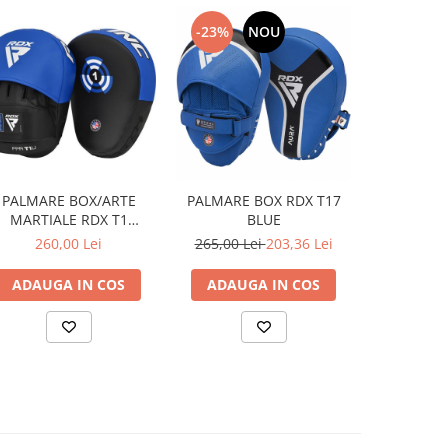
-23%
NOU
PALMARE BOX/ARTE
PALMARE BOX RDX T17
MARTIALE RDX T1
BLUE
ALBASTRU/NEGRU
260,00 Lei
265,00 Lei
203,36 Lei
ADAUGA IN COS
ADAUGA IN COS