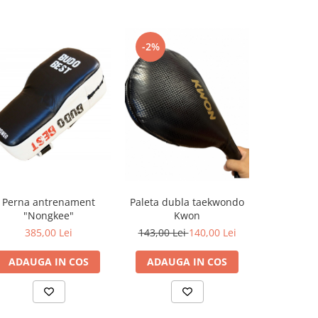
-2%
Perna antrenament
Paleta dubla taekwondo
Perna a
"Nongkee"
Kwon
"Fi
385,00 Lei
143,00 Lei
140,00 Lei
393
ADAUGA IN COS
ADAUGA IN COS
ADAUG