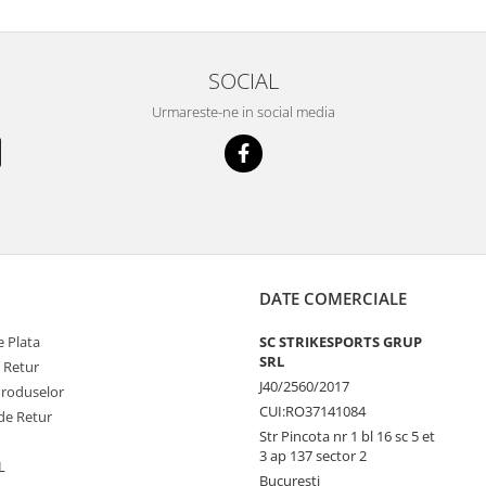
SOCIAL
Urmareste-ne in social media
DATE COMERCIALE
 Plata
SC STRIKESPORTS GRUP
SRL
e Retur
J40/2560/2017
Produselor
CUI:RO37141084
de Retur
Str Pincota nr 1 bl 16 sc 5 et
3 ap 137 sector 2
L
Bucuresti