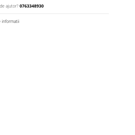
de ajutor?
0763348930
informatii