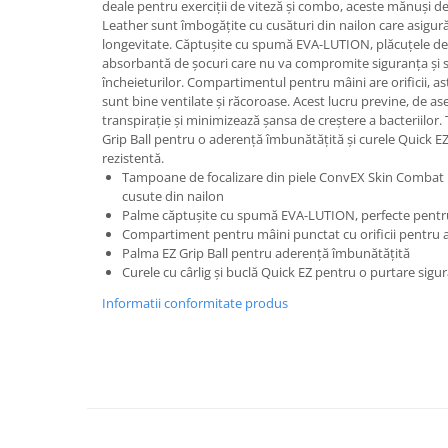
deale pentru exerciții de viteză și combo, aceste mănuși 
Leather sunt îmbogățite cu cusături din nailon care asigură 
longevitate. Căptușite cu spumă EVA-LUTION, plăcuțele de 
absorbantă de șocuri care nu va compromite siguranța și st
încheieturilor. Compartimentul pentru mâini are orificii, as
sunt bine ventilate și răcoroase. Acest lucru previne, de 
transpirație și minimizează șansa de creștere a bacteriilo
Grip Ball pentru o aderență îmbunătățită și curele Quick EZ
rezistentă.
Tampoane de focalizare din piele ConvEX Skin Combat r
cusute din nailon
Palme căptușite cu spumă EVA-LUTION, perfecte pentru 
Compartiment pentru mâini punctat cu orificii pentru a
Palma EZ Grip Ball pentru aderență îmbunătățită
Curele cu cârlig și buclă Quick EZ pentru o purtare sigu
Informatii conformitate produs