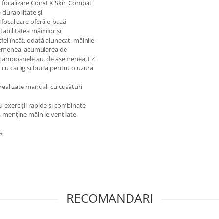
de focalizare ConvEX Skin Combat
durabilitate și
focalizare oferă o bază
abilitatea mâinilor și
tfel încât, odată alunecat, mâinile
asemenea, acumularea de
r. Tampoanele au, de asemenea, EZ
 cu cârlig și buclă pentru o uzură
ealizate manual, cu cusături
exerciții rapide și combinate
 menține mâinile ventilate
ra
RECOMANDARI