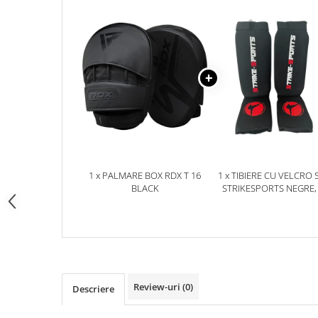
Dresuri/Echipament
Accesorii Lupte/Wrestling
Suprafete de lupta/Dotari sala
Suprafete de Lupta/Antrenament
Dotari Sala/Dojo
Nutritie
Shakere
Proteine & Aminoacizi
Suplimente pt Masa Musculara
1 x PALMARE BOX RDX T 16
1 x TIBIERE CU VELCRO 
PRE-Workout
BLACK
STRIKESPORTS NEGRE,
Ardere/Slabire
Creatina
Vitamine/Minerale
Medicina Sportiva/Recuperare
Review-uri
(0)
Descriere