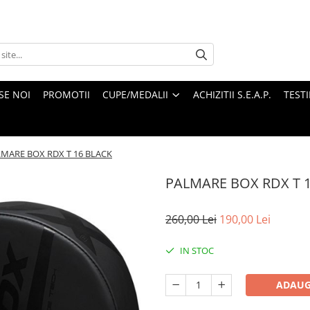
SE NOI
PROMOTII
CUPE/MEDALII
ACHIZITII S.E.A.P.
TEST
MARE BOX RDX T 16 BLACK
PALMARE BOX RDX T 
260,00 Lei
190,00 Lei
IN STOC
ADAUG