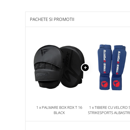
Palmare/Palete Box/Arte Martiale
Perne Antrenament Arte Martiale
PACHETE SI PROMOTII
Perne Antebrat/Pao
Manechini Arte Martiale
Echipament Antrenori
Imbracaminte sport
Sorturi Kickboxing / MMA
Tricouri / Maiouri
Trening/Compleu
Bluze / Hanorace/Geci
Sepci / Caciuli
Echipament compresie
Genti Echipament
1 x PALMARE BOX RDX T 16
1 x TIBIERE CU VELCRO 
Proteze/Protectii dentare
BLACK
STRIKESPORTS ALBASTR
Lupte/Wrestling
Incaltaminte