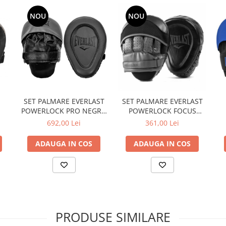
NOU
NOU
SET PALMARE EVERLAST
SET PALMARE EVERLAST
POWERLOCK PRO NEGRU
POWERLOCK FOCUS
OW
CARBUNE PIELE
NEGRU CARBUNE PU
692,00 Lei
361,00 Lei
ADAUGA IN COS
ADAUGA IN COS
PRODUSE SIMILARE