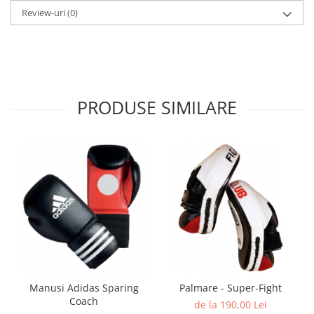
Review-uri
(0)
Dresuri/Echipament
Accesorii Lupte/Wrestling
Suprafete de lupta/Dotari sala
Suprafete de Lupta/Antrenament
Dotari Sala/Dojo
PRODUSE SIMILARE
Nutritie
Shakere
Proteine & Aminoacizi
Suplimente pt Masa Musculara
PRE-Workout
Ardere/Slabire
Creatina
Vitamine/Minerale
Medicina Sportiva/Recuperare
Manusi Adidas Sparing
Palmare - Super-Fight
Coach
de la 190,00 Lei