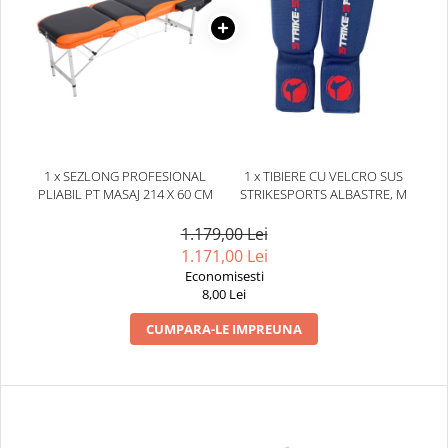
Dresuri/Echipament
Accesorii Lupte/Wrestling
Suprafete de lupta/Dotari sala
Suprafete de Lupta/Antrenament
Dotari Sala/Dojo
Nutritie
1 x SEZLONG PROFESIONAL
1 x TIBIERE CU VELCRO SUS
Shakere
PLIABIL PT MASAJ 214 X 60 CM
STRIKESPORTS ALBASTRE, M
Proteine & Aminoacizi
1.179,00 Lei
Suplimente pt Masa Musculara
1.171,00 Lei
PRE-Workout
Economisesti
Ardere/Slabire
8,00 Lei
Creatina
CUMPARA-LE IMPREUNA
Vitamine/Minerale
Medicina Sportiva/Recuperare