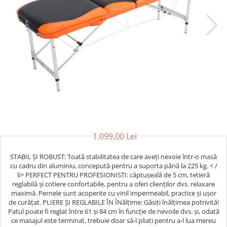
Saci/Ingreunari/Veste cu Greutati
Saci/Dispozitive cu baza
Accesorii Fitness
Saci box uppercut/clepsidra
Funii/Franghii Antrenament
Saci box gonflabili
Imbracaminte pt Fitness
Sisteme de prindere/Accesorii
Benzi Alergare
Minge/Para cu dubla fixare
Biciclete/Spinning
Platforma/Para box
Perne/Echipamente perete
Corzi/Benzi Elastice/Expandere
ArteMartiale/Karate/Kickboxing
Stander/Suport
Kimono / Gi / Dobok Arte Martiale
Tibiere/Glezniere Arte
1.099,00 Lei
Martiale/Karate/Kickboxing
Protectii Arte Martiale Karate
STABIL ȘI ROBUST: Toată stabilitatea de care aveți nevoie într-o masă
Centuri Arte Martiale/Karate
cu cadru din aluminiu, concepută pentru a suporta până la 225 kg. < /
li> PERFECT PENTRU PROFESIONISTI: căptușeală de 5 cm, tetieră
Arme Arte Martiale
reglabilă și cotiere confortabile, pentru a oferi clienților dvs. relaxare
Accesorii/Diverse
maximă. Pernele sunt acoperite cu vinil impermeabil, practice și ușor
de curățat. PLIERE ȘI REGLABILE ÎN ÎNălțime: Găsiți înălțimea potrivită!
Bandaje/Fese/Manusi protectie
Patul poate fi reglat între 61 și 84 cm în funcție de nevoile dvs. și, odată
Palmare/Perne
ce masajul este terminat, trebuie doar să-l pliați pentru a-l lua mereu
Antrenament/Manechini