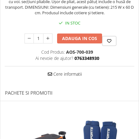
cu voi. secțiuni pliabile. Ușor de pliat, acest pătuț include o husă de
transport. DIMENSIUNI: Dimensiuni generale (cu tetiere): 215 W x 60 D
Palmare/Palete Box/Arte Martiale
cm. Produsul include cotiere și tetiere.
Perne Antrenament Arte Martiale
IN STOC
Perne Antebrat/Pao
Manechini Arte Martiale
ADAUGA IN COS
Echipament Antrenori
Imbracaminte sport
Cod Produs:
AOS-700-039
Ai nevoie de ajutor?
0763348930
Sorturi Kickboxing / MMA
Tricouri / Maiouri
Cere informatii
Trening/Compleu
Bluze / Hanorace/Geci
PACHETE SI PROMOTII
Sepci / Caciuli
Echipament compresie
Genti Echipament
Proteze/Protectii dentare
Lupte/Wrestling
Incaltaminte