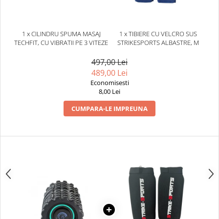
Dresuri/Echipament
Accesorii Lupte/Wrestling
1 x CILINDRU SPUMA MASAJ
1 x TIBIERE CU VELCRO SUS
Suprafete de lupta/Dotari sala
TECHFIT, CU VIBRATII PE 3 VITEZE
STRIKESPORTS ALBASTRE, M
Suprafete de Lupta/Antrenament
497,00 Lei
Dotari Sala/Dojo
489,00 Lei
Nutritie
Economisesti
Shakere
8,00 Lei
Proteine & Aminoacizi
CUMPARA-LE IMPREUNA
Suplimente pt Masa Musculara
PRE-Workout
Ardere/Slabire
Creatina
Vitamine/Minerale
Medicina Sportiva/Recuperare