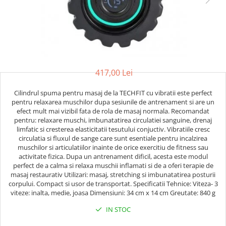
Saci/Ingreunari/Veste cu Greutati
Saci/Dispozitive cu baza
Accesorii Fitness
Saci box uppercut/clepsidra
Funii/Franghii Antrenament
Saci box gonflabili
Imbracaminte pt Fitness
Sisteme de prindere/Accesorii
Benzi Alergare
Minge/Para cu dubla fixare
Biciclete/Spinning
417,00 Lei
Platforma/Para box
Perne/Echipamente perete
Corzi/Benzi Elastice/Expandere
Cilindrul spuma pentru masaj de la TECHFIT cu vibratii este perfect
ArteMartiale/Karate/Kickboxing
pentru relaxarea muschilor dupa sesiunile de antrenament si are un
Stander/Suport
efect mult mai vizibil fata de rola de masaj normala. Recomandat
Kimono / Gi / Dobok Arte Martiale
pentru: relaxare muschi, imbunatatirea circulatiei sanguine, drenaj
Tibiere/Glezniere Arte
limfatic si cresterea elasticitatii tesutului conjuctiv. Vibratiile cresc
Martiale/Karate/Kickboxing
circulatia si fluxul de sange care sunt esentiale pentru incalzirea
muschilor si articulatiilor inainte de orice exercitiu de fitness sau
Protectii Arte Martiale Karate
activitate fizica. Dupa un antrenament dificil, acesta este modul
Centuri Arte Martiale/Karate
perfect de a calma si relaxa muschii inflamati si de a oferi terapie de
masaj restaurativ Utilizari: masaj, stretching si imbunatatirea posturii
Arme Arte Martiale
corpului. Compact si usor de transportat. Specificatii Tehnice: Viteza- 3
Accesorii/Diverse
viteze: inalta, medie, joasa Dimensiuni: 34 cm x 14 cm Greutate: 840 g
Bandaje/Fese/Manusi protectie
IN STOC
Palmare/Perne
Antrenament/Manechini