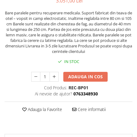
3.051,00 Lei
Saci/Ingreunari/Veste cu Greutati
Saci/Dispozitive cu baza
Accesorii Fitness
Saci box uppercut/clepsidra
Bare paralele pentru recuperare medicala. Suport fabricat din teava de
Funii/Franghii Antrenament
otel – vopsit in camp electrostatic. Inaltime reglabila intre 80 cm si 105
Saci box gonflabili
cm Barele sunt realizate din cherestea de fag, au diametrul de 40 mm
Imbracaminte pt Fitness
Sisteme de prindere/Accesorii
si lungimea de 250 cm. Partea de jos este prevazuta cu doua placi din
Benzi Alergare
lemn masiv, care le asigura o stabilitate ridicata. Barele paralele se pot
Minge/Para cu dubla fixare
fabrica la cerere cu latime reglabila. La cere se pot produce si alte
Biciclete/Spinning
Platforma/Para box
dmensiuni Livrarea in 3-5 zile lucratoare Produsul se poate vopsi dupa
Perne/Echipamente perete
cerintele clientului
Corzi/Benzi Elastice/Expandere
ArteMartiale/Karate/Kickboxing
IN STOC
Stander/Suport
Kimono / Gi / Dobok Arte Martiale
ADAUGA IN COS
Tibiere/Glezniere Arte
Martiale/Karate/Kickboxing
Cod Produs:
REC-BP01
Protectii Arte Martiale Karate
Ai nevoie de ajutor?
0763348930
Centuri Arte Martiale/Karate
Arme Arte Martiale
Adauga la Favorite
Cere informatii
Accesorii/Diverse
Bandaje/Fese/Manusi protectie
Palmare/Perne
Antrenament/Manechini