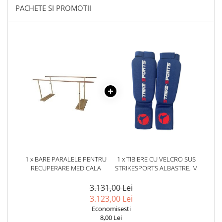
PACHETE SI PROMOTII
Palmare/Palete Box/Arte Martiale
Perne Antrenament Arte Martiale
Perne Antebrat/Pao
Manechini Arte Martiale
Echipament Antrenori
Imbracaminte sport
Sorturi Kickboxing / MMA
Tricouri / Maiouri
Trening/Compleu
Bluze / Hanorace/Geci
Sepci / Caciuli
1 x BARE PARALELE PENTRU
1 x TIBIERE CU VELCRO SUS
Echipament compresie
RECUPERARE MEDICALA
STRIKESPORTS ALBASTRE, M
Genti Echipament
3.131,00 Lei
Proteze/Protectii dentare
3.123,00 Lei
Lupte/Wrestling
Economisesti
8,00 Lei
Incaltaminte