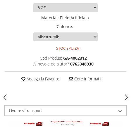
Palmare/Palete Box/Arte Martiale
Perne Antrenament Arte Martiale
Material
:
Piele Artificiala
Perne Antebrat/Pao
Culoare
:
Manechini Arte Martiale
Echipament Antrenori
STOC EPUIZAT
Imbracaminte sport
Sorturi Kickboxing / MMA
Cod Produs:
GA-4002312
Ai nevoie de ajutor?
0763348930
Tricouri / Maiouri
Trening/Compleu
Adauga la Favorite
Cere informatii
Bluze / Hanorace/Geci
Sepci / Caciuli
Echipament compresie
Genti Echipament
Livrare si transport
Proteze/Protectii dentare
Lupte/Wrestling
Incaltaminte