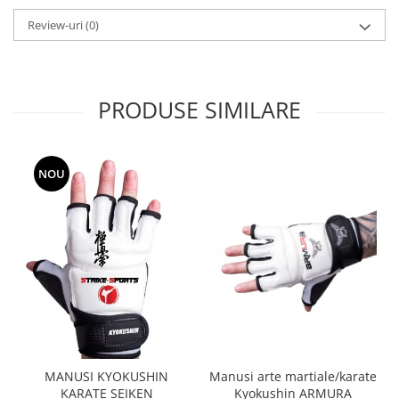
Dresuri/Echipament
Review-uri
(0)
Accesorii Lupte/Wrestling
Suprafete de lupta/Dotari sala
Suprafete de Lupta/Antrenament
PRODUSE SIMILARE
Dotari Sala/Dojo
Nutritie
Shakere
NOU
Proteine & Aminoacizi
Suplimente pt Masa Musculara
PRE-Workout
Ardere/Slabire
Creatina
Vitamine/Minerale
Medicina Sportiva/Recuperare
Manusi arte martiale/karate
MANUSI KYOKUSHIN
Kyokushin ARMURA
KARATE SEIKEN