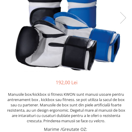
Saci/Ingreunari/Veste cu Greutati
Saci/Dispozitive cu baza
Accesorii Fitness
Saci box uppercut/clepsidra
Funii/Franghii Antrenament
Saci box gonflabili
Imbracaminte pt Fitness
Sisteme de prindere/Accesorii
Benzi Alergare
Minge/Para cu dubla fixare
Biciclete/Spinning
Platforma/Para box
Perne/Echipamente perete
Corzi/Benzi Elastice/Expandere
ArteMartiale/Karate/Kickboxing
Stander/Suport
Kimono / Gi / Dobok Arte Martiale
Tibiere/Glezniere Arte
Martiale/Karate/Kickboxing
192,00 Lei
Protectii Arte Martiale Karate
Manusile box/kickbox si fitness KWON sunt manusi usoare pentru
Centuri Arte Martiale/Karate
antrenament box , kickbox sau fitness. se pot utiliza la sacul de box
Arme Arte Martiale
sau cu partener. Manusile de box sunt din piele artificială foarte
rezistenta, au un design ergonomic. Degetul mare al manusii de box
Accesorii/Diverse
are intaraituri cu cusaturi dublate pentru a le oferi o rezistenta
Bandaje/Fese/Manusi protectie
crescuta. Prinderea manusii se face cu velcro.
Palmare/Perne
Marime /Greutate OZ
:
Antrenament/Manechini