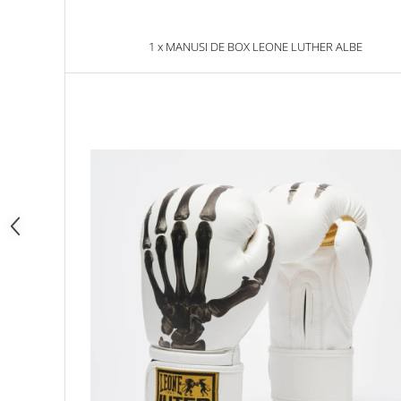
Dresuri/Echipament
Accesorii Lupte/Wrestling
1 x MANUSI DE BOX LEONE LUTHER ALBE
Suprafete de lupta/Dotari sala
Suprafete de Lupta/Antrenament
Dotari Sala/Dojo
Nutritie
Shakere
Proteine & Aminoacizi
Suplimente pt Masa Musculara
PRE-Workout
Ardere/Slabire
Creatina
Vitamine/Minerale
Medicina Sportiva/Recuperare