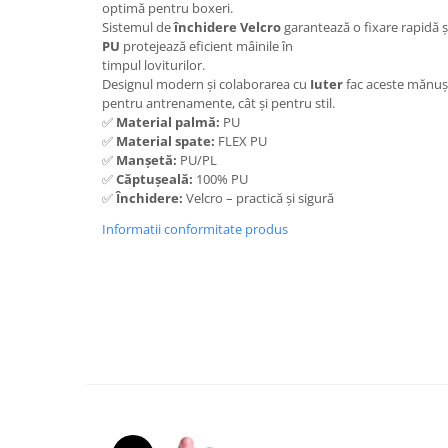
optimă pentru boxeri.
Sistemul de
închidere Velcro
garantează o fixare rapidă ș
PU
protejează eficient mâinile în
timpul loviturilor.
Designul modern și colaborarea cu
Iuter
fac aceste mănuși
pentru antrenamente, cât și pentru stil.
✅
Material palmă:
PU
✅
Material spate:
FLEX PU
✅
Manșetă:
PU/PL
✅
Căptușeală:
100% PU
✅
Închidere:
Velcro – practică și sigură
Informatii conformitate produs