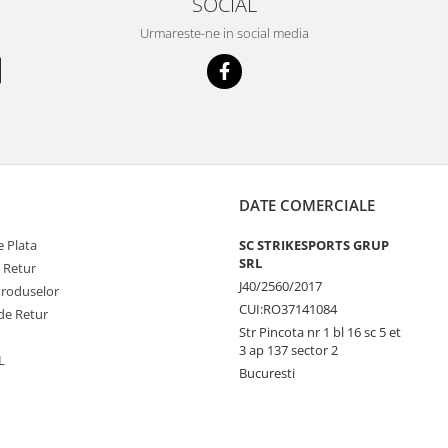
SOCIAL
Urmareste-ne in social media
DATE COMERCIALE
 Plata
SC STRIKESPORTS GRUP
SRL
e Retur
J40/2560/2017
Produselor
CUI:RO37141084
de Retur
Str Pincota nr 1 bl 16 sc 5 et
3 ap 137 sector 2
L
Bucuresti