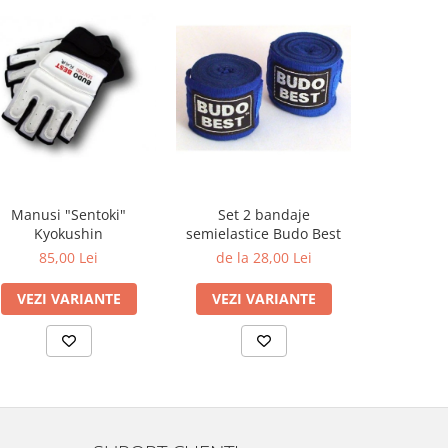
Manusi "Sentoki"
Set 2 bandaje
MANUSI
Kyokushin
semielastice Budo Best
KARATE M
85,00 Lei
de la 28,00 Lei
90
VEZI VARIANTE
VEZI VARIANTE
VEZI 