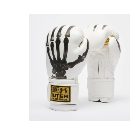
Palmare/Palete Box/Arte Martiale
Perne Antrenament Arte Martiale
Perne Antebrat/Pao
Manechini Arte Martiale
Echipament Antrenori
Imbracaminte sport
Sorturi Kickboxing / MMA
Tricouri / Maiouri
Trening/Compleu
Bluze / Hanorace/Geci
Sepci / Caciuli
Echipament compresie
Genti Echipament
Proteze/Protectii dentare
Lupte/Wrestling
Incaltaminte