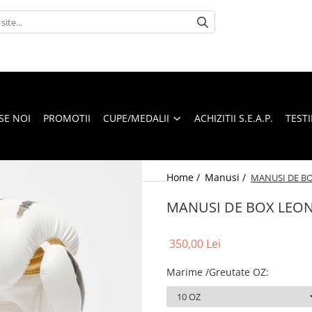
SE NOI
PROMOTII
CUPE/MEDALII
ACHIZITII S.E.A.P.
TEST
Home /
Manusi /
MANUSI DE BO
MANUSI DE BOX LEON
350,00 Lei
Marime /Greutate OZ
: