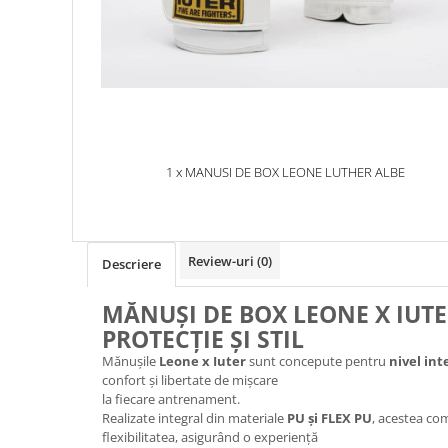
1 x MANUSI DE BOX LEONE LUTHER ALBE
Review-uri
(0)
Descriere
MĂNUȘI DE BOX LEONE X IUTE
PROTECȚIE ȘI STIL
Mănușile
Leone x Iuter
sunt concepute pentru
nivel in
confort și libertate de mișcare
la fiecare antrenament.
Realizate integral din materiale
PU și FLEX PU
, acestea co
flexibilitatea, asigurând o experiență