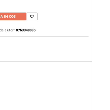
A IN COS
de ajutor?
0763348930