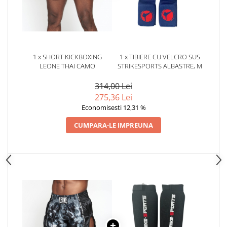
Dresuri/Echipament
Accesorii Lupte/Wrestling
Suprafete de lupta/Dotari sala
Suprafete de Lupta/Antrenament
1 x SHORT KICKBOXING
1 x TIBIERE CU VELCRO SUS
Dotari Sala/Dojo
LEONE THAI CAMO
STRIKESPORTS ALBASTRE, M
Nutritie
314,00 Lei
Shakere
275,36 Lei
Proteine & Aminoacizi
Economisesti 12,31 %
Suplimente pt Masa Musculara
CUMPARA-LE IMPREUNA
PRE-Workout
Ardere/Slabire
Creatina
Vitamine/Minerale
Medicina Sportiva/Recuperare