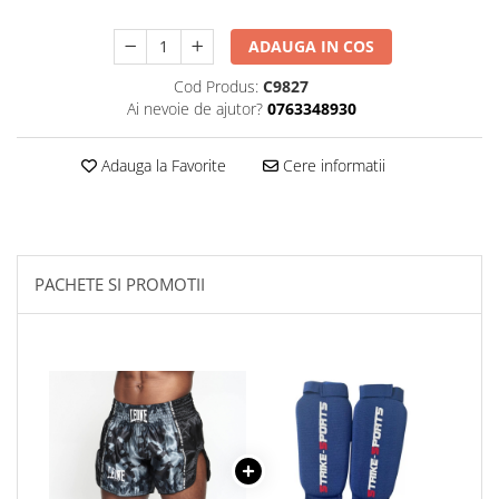
Palmare/Palete Box/Arte Martiale
ADAUGA IN COS
Perne Antrenament Arte Martiale
Cod Produs:
C9827
Perne Antebrat/Pao
Ai nevoie de ajutor?
0763348930
Manechini Arte Martiale
Echipament Antrenori
Adauga la Favorite
Cere informatii
Imbracaminte sport
Sorturi Kickboxing / MMA
Tricouri / Maiouri
Trening/Compleu
PACHETE SI PROMOTII
Bluze / Hanorace/Geci
Sepci / Caciuli
Echipament compresie
Genti Echipament
Proteze/Protectii dentare
Lupte/Wrestling
Incaltaminte