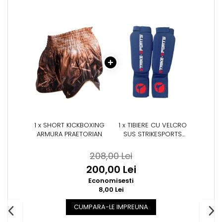
Suprafete de Lupta/Antrenament
Dotari Sala/Dojo
Nutritie
Shakere
Proteine & Aminoacizi
Suplimente pt Masa Musculara
PRE-Workout
Ardere/Slabire
Creatina
Vitamine/Minerale
Medicina Sportiva/Recuperare
1 x SHORT KICKBOXING
1 x TIBIERE CU VELCRO
ARMURA PRAETORIAN
SUS STRIKESPORTS
ALBASTRE, M
208,00 Lei
200,00 Lei
Economisesti
8,00 Lei
CUMPARA-LE IMPREUNA