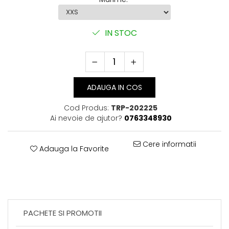
Perne Antebrat/Pao
Manechini Arte Martiale
IN STOC
Echipament Antrenori
Imbracaminte sport
Sorturi Kickboxing / MMA
Tricouri / Maiouri
Trening/Compleu
ADAUGA IN COS
Bluze / Hanorace/Geci
Cod Produs:
TRP-202225
Sepci / Caciuli
Ai nevoie de ajutor?
0763348930
Echipament compresie
Genti Echipament
Cere informatii
Proteze/Protectii dentare
Adauga la Favorite
Lupte/Wrestling
Incaltaminte
Dresuri/Echipament
Accesorii Lupte/Wrestling
PACHETE SI PROMOTII
Suprafete de lupta/Dotari sala