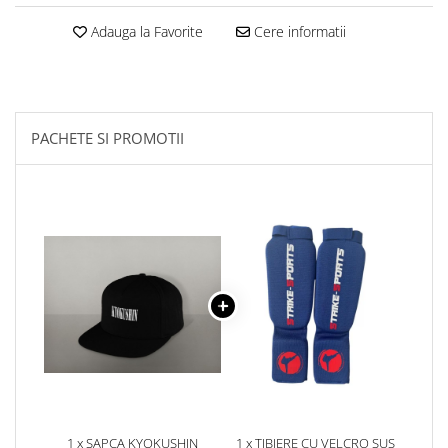
Palmare/Palete Box/Arte Martiale
Adauga la Favorite
Cere informatii
Perne Antrenament Arte Martiale
Perne Antebrat/Pao
Manechini Arte Martiale
Echipament Antrenori
PACHETE SI PROMOTII
Imbracaminte sport
Sorturi Kickboxing / MMA
Tricouri / Maiouri
Trening/Compleu
Bluze / Hanorace/Geci
Sepci / Caciuli
Echipament compresie
Genti Echipament
Proteze/Protectii dentare
Lupte/Wrestling
Incaltaminte
1 x SAPCA KYOKUSHIN
1 x TIBIERE CU VELCRO SUS