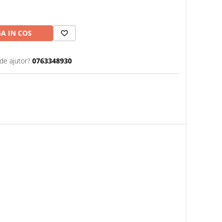
A IN COS
de ajutor?
0763348930