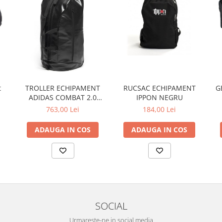
t
RUCSAC ECHIPAMENT
TROLLER ECHIPAMENT
G
IPPON NEGRU
ADIDAS COMBAT 2.0
KARATE
184,00 Lei
763,00 Lei
ADAUGA IN COS
ADAUGA IN COS
SOCIAL
Urmareste-ne in social media