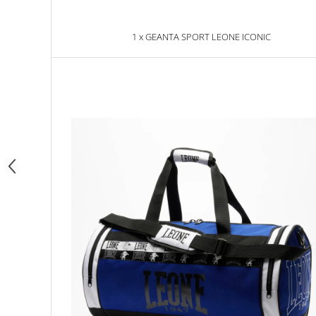
Dresuri/Echipament
Accesorii Lupte/Wrestling
1 x GEANTA SPORT LEONE ICONIC
Suprafete de lupta/Dotari sala
Suprafete de Lupta/Antrenament
Dotari Sala/Dojo
Nutritie
Shakere
Proteine & Aminoacizi
Suplimente pt Masa Musculara
PRE-Workout
Ardere/Slabire
Creatina
Vitamine/Minerale
Medicina Sportiva/Recuperare