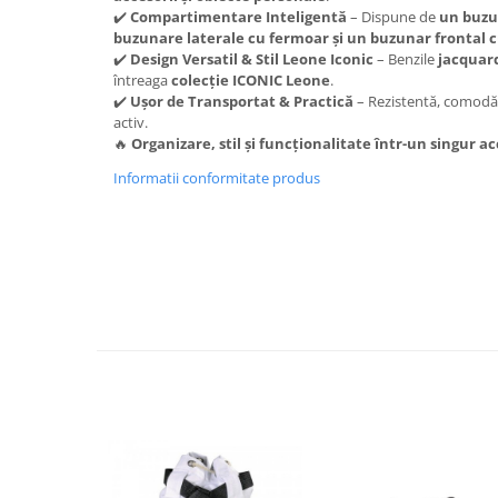
✔️
Compartimentare Inteligentă
– Dispune de
un buzu
buzunare laterale cu fermoar și un buzunar frontal c
✔️
Design Versatil & Stil Leone Iconic
– Benzile
jacquar
întreaga
colecție ICONIC Leone
.
✔️
Ușor de Transportat & Practică
– Rezistentă, comodă ș
activ.
🔥
Organizare, stil și funcționalitate într-un singur a
Informatii conformitate produs