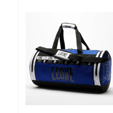
Palmare/Palete Box/Arte Martiale
Perne Antrenament Arte Martiale
Perne Antebrat/Pao
Manechini Arte Martiale
Echipament Antrenori
Imbracaminte sport
Sorturi Kickboxing / MMA
Tricouri / Maiouri
Trening/Compleu
Bluze / Hanorace/Geci
Sepci / Caciuli
Echipament compresie
Genti Echipament
Proteze/Protectii dentare
Lupte/Wrestling
Incaltaminte