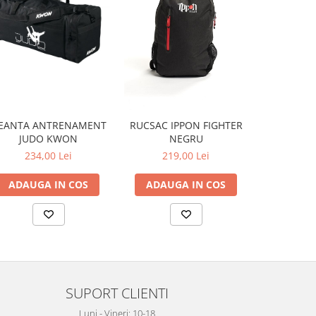
EANTA ANTRENAMENT
RUCSAC IPPON FIGHTER
MASCA PER
JUDO KWON
NEGRU
PR
234,00 Lei
219,00 Lei
31
ADAUGA IN COS
ADAUGA IN COS
ADAUG
SUPORT CLIENTI
Luni - Vineri: 10-18