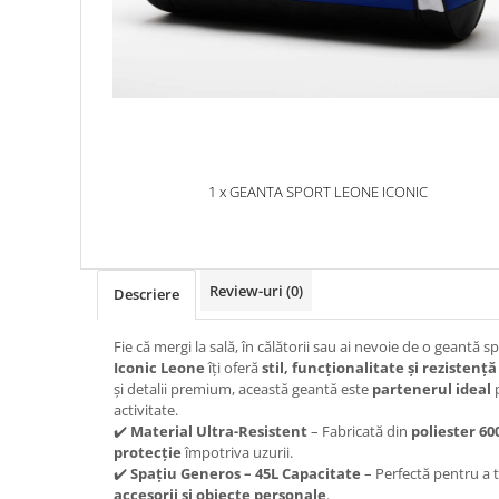
1 x GEANTA SPORT LEONE ICONIC
Review-uri
(0)
Descriere
Fie că mergi la sală, în călătorii sau ai nevoie de o geantă s
Iconic Leone
îți oferă
stil, funcționalitate și rezisten
și detalii premium, această geantă este
partenerul ideal
p
activitate.
✔️
Material Ultra-Resistent
– Fabricată din
poliester 60
protecție
împotriva uzurii.
✔️
Spațiu Generos – 45L Capacitate
– Perfectă pentru a 
accesorii și obiecte personale
.