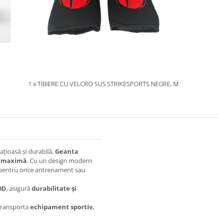
1 x TIBIERE CU VELCRO SUS STRIKESPORTS NEGRE, M
pațioasă și durabilă,
Geanta
ță maximă
. Cu un design modern
entru orice antrenament sau
0D
, asigură
durabilitate și
transporta
echipament sportiv,