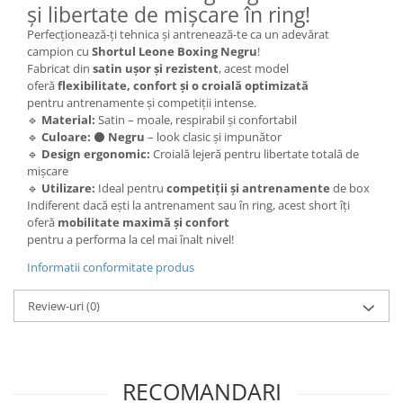
și libertate de mișcare în ring!
Perfecționează-ți tehnica și antrenează-te ca un adevărat
campion cu
Shortul Leone Boxing Negru
!
Fabricat din
satin ușor și rezistent
, acest model
oferă
flexibilitate, confort și o croială optimizată
pentru antrenamente și competiții intense.
🔹
Material:
Satin – moale, respirabil și confortabil
🔹
Culoare:
⚫
Negru
– look clasic și impunător
🔹
Design ergonomic:
Croială lejeră pentru libertate totală de
mișcare
🔹
Utilizare:
Ideal pentru
competiții și antrenamente
de box
Indiferent dacă ești la antrenament sau în ring, acest short îți
oferă
mobilitate maximă și confort
pentru a performa la cel mai înalt nivel!
Informatii conformitate produs
Review-uri
(0)
RECOMANDARI