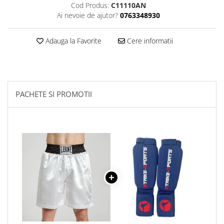
Cod Produs:
C11110AN
Palmare/Palete Box/Arte Martiale
Ai nevoie de ajutor?
0763348930
Perne Antrenament Arte Martiale
Adauga la Favorite
Cere informatii
Perne Antebrat/Pao
Manechini Arte Martiale
Echipament Antrenori
Imbracaminte sport
PACHETE SI PROMOTII
Sorturi Kickboxing / MMA
Tricouri / Maiouri
Trening/Compleu
Bluze / Hanorace/Geci
Sepci / Caciuli
Echipament compresie
Genti Echipament
Proteze/Protectii dentare
Lupte/Wrestling
Incaltaminte