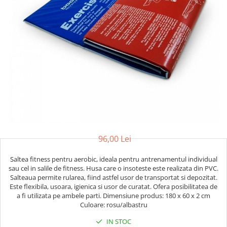
Saci/Ingreunari/Veste cu Greutati
Saci/Dispozitive cu baza
Accesorii Fitness
Saci box uppercut/clepsidra
Funii/Franghii Antrenament
Saci box gonflabili
Imbracaminte pt Fitness
Sisteme de prindere/Accesorii
Benzi Alergare
Minge/Para cu dubla fixare
Biciclete/Spinning
Platforma/Para box
Perne/Echipamente perete
Corzi/Benzi Elastice/Expandere
ArteMartiale/Karate/Kickboxing
Stander/Suport
Kimono / Gi / Dobok Arte Martiale
Tibiere/Glezniere Arte
Martiale/Karate/Kickboxing
96,00 Lei
Protectii Arte Martiale Karate
Saltea fitness pentru aerobic, ideala pentru antrenamentul individual
Centuri Arte Martiale/Karate
sau cel in salile de fitness. Husa care o insoteste este realizata din PVC.
Arme Arte Martiale
Salteaua permite rularea, fiind astfel usor de transportat si depozitat.
Este flexibila, usoara, igienica si usor de curatat. Ofera posibilitatea de
Accesorii/Diverse
a fi utilizata pe ambele parti. Dimensiune produs: 180 x 60 x 2 cm
Bandaje/Fese/Manusi protectie
Culoare: rosu/albastru
Palmare/Perne
IN STOC
Antrenament/Manechini