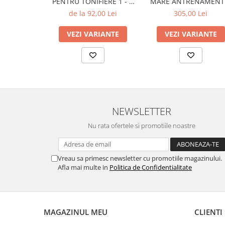
PENTRU TONIFIERE 1 - 5
MARE ANTRENAMENT
KG
BEST
de la 92,00 Lei
305,00 Lei
VEZI VARIANTE
VEZI VARIANTE
NEWSLETTER
Nu rata ofertele si promotiile noastre
Vreau sa primesc newsletter cu promotiile magazinului.
Afla mai multe in
Politica de Confidentialitate
MAGAZINUL MEU
CLIENTI