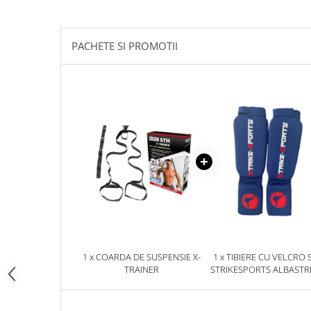
Palmare/Palete Box/Arte Martiale
Perne Antrenament Arte Martiale
PACHETE SI PROMOTII
Perne Antebrat/Pao
Manechini Arte Martiale
Echipament Antrenori
Imbracaminte sport
Sorturi Kickboxing / MMA
Tricouri / Maiouri
Trening/Compleu
Bluze / Hanorace/Geci
Sepci / Caciuli
Echipament compresie
Genti Echipament
1 x COARDA DE SUSPENSIE X-
1 x TIBIERE CU VELCRO 
Proteze/Protectii dentare
TRAINER
STRIKESPORTS ALBASTR
Lupte/Wrestling
Incaltaminte