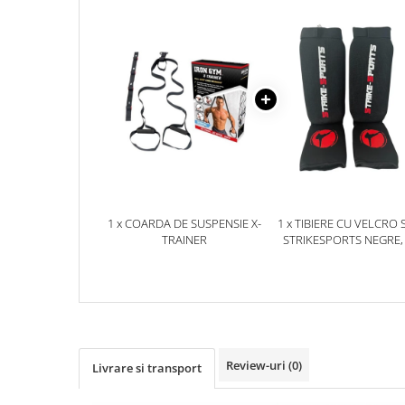
Dresuri/Echipament
Accesorii Lupte/Wrestling
Suprafete de lupta/Dotari sala
Suprafete de Lupta/Antrenament
Dotari Sala/Dojo
Nutritie
Shakere
Proteine & Aminoacizi
Suplimente pt Masa Musculara
1 x COARDA DE SUSPENSIE X-
1 x TIBIERE CU VELCRO 
PRE-Workout
TRAINER
STRIKESPORTS NEGRE,
Ardere/Slabire
Creatina
Vitamine/Minerale
Medicina Sportiva/Recuperare
Review-uri
(0)
Livrare si transport