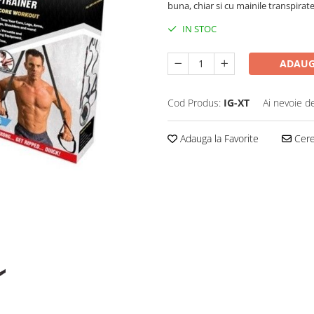
buna, chiar si cu mainile transpirat
IN STOC
ADAUG
Cod Produs:
IG-XT
Ai nevoie d
Adauga la Favorite
Cere 