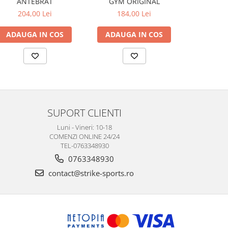
ANTEBRAT
GYM ORIGINAL
DIVERS
204,00 Lei
184,00 Lei
de la
ADAUGA IN COS
ADAUGA IN COS
VEZI 
SUPORT CLIENTI
Luni - Vineri: 10-18
COMENZI ONLINE 24/24
TEL-0763348930
0763348930
contact@strike-sports.ro