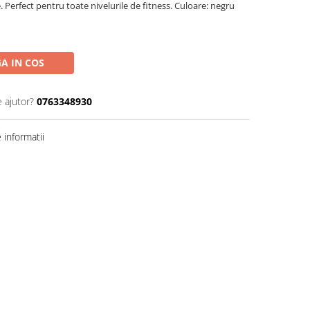
e. Perfect pentru toate nivelurile de fitness. Culoare: negru
A IN COS
e ajutor?
0763348930
informatii