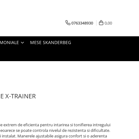
0763348930
0,00
IMONIALE
MESE SKANDERBEG
E X-TRAINER
 extrem de eficienta pentru intarirea si tonifierea intregului
eoarece se poate controla nivelul de rezistenta si dificultate.
si instalat. Manerele ajustabile asigura confort si o aderenta