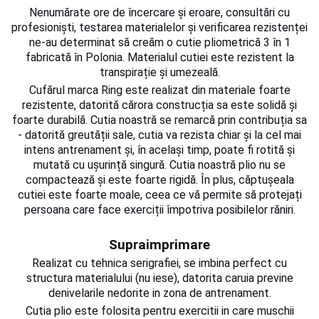
Nenumărate ore de încercare și eroare, consultări cu
Palmare/Palete Box/Arte Martiale
profesioniști, testarea materialelor și verificarea rezistenței
Perne Antrenament Arte Martiale
ne-au determinat să creăm o cutie pliometrică 3 în 1
fabricată în Polonia.
Materialul cutiei este rezistent la
Perne Antebrat/Pao
transpirație și umezeală.
Manechini Arte Martiale
Cufărul marca Ring este realizat din materiale foarte
Echipament Antrenori
rezistente, datorită cărora construcția sa este solidă și
Imbracaminte sport
foarte durabilă.
Cutia noastră se remarcă prin contribuția sa
- datorită greutății sale, cutia va rezista chiar și la cel mai
Sorturi Kickboxing / MMA
intens antrenament și, în același timp, poate fi rotită și
Tricouri / Maiouri
mutată cu ușurință singură.
Cutia noastră plio nu se
Trening/Compleu
compactează și este foarte rigidă.
În plus, căptușeala
cutiei este foarte moale, ceea ce vă permite să protejați
Bluze / Hanorace/Geci
persoana care face exerciții împotriva posibilelor răniri.
Sepci / Caciuli
Echipament compresie
Supraimprimare
Genti Echipament
Realizat cu tehnica serigrafiei, se imbina perfect cu
Proteze/Protectii dentare
structura materialului (nu iese), datorita caruia previne
Lupte/Wrestling
denivelarile nedorite in zona de antrenament.
Cutia plio este folosita pentru exercitii in care muschii
Incaltaminte