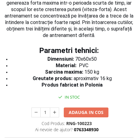
genereaza forta maxima intr-o perioada scurta de timp, iar
Dresuri/Echipament
scopul lor este cresterea puterii (viteza-forta).
Acest
Accesorii Lupte/Wrestling
antrenament se concentrează pe învățarea de a trece de la
Suprafete de lupta/Dotari sala
întindere la contracție foarte rapid.
Prin întoarcerea cutiilor,
obținem trei înălțimi diferite și, în același timp, o suprafață
Suprafete de Lupta/Antrenament
de antrenament diferită.
Dotari Sala/Dojo
Nutritie
Parametri tehnici:
Shakere
Dimensiuni:
70x60x50
Proteine & Aminoacizi
Material:
PVC
Sarcina maxima:
150 kg
Suplimente pt Masa Musculara
Greutate produs:
aproximativ 16 kg
PRE-Workout
Produs fabricat in Polonia
Ardere/Slabire
Creatina
IN STOC
Vitamine/Minerale
ADAUGA IN COS
Medicina Sportiva/Recuperare
Cod Produs:
RNG-100223
Ai nevoie de ajutor?
0763348930