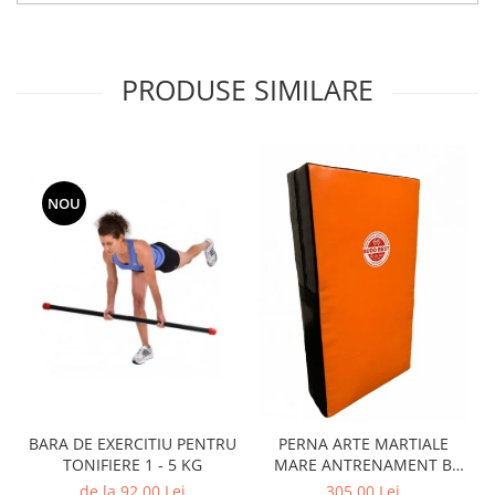
PRODUSE SIMILARE
NOU
BARA DE EXERCITIU PENTRU
PERNA ARTE MARTIALE
TONIFIERE 1 - 5 KG
MARE ANTRENAMENT B
BEST
de la 92,00 Lei
305,00 Lei