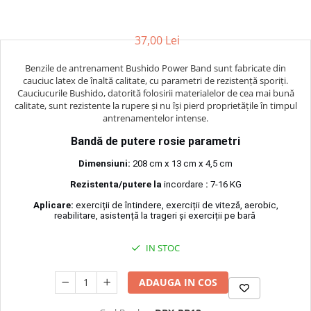
Palmare/Palete Box/Arte Martiale
Perne Antrenament Arte Martiale
37,00 Lei
Perne Antebrat/Pao
Benzile de antrenament Bushido Power Band sunt fabricate din
Manechini Arte Martiale
cauciuc latex de înaltă calitate, cu parametri de rezistență sporiți.
Echipament Antrenori
Cauciucurile Bushido, datorită folosirii materialelor de cea mai bună
calitate, sunt rezistente la rupere și nu își pierd proprietățile în timpul
Imbracaminte sport
antrenamentelor intense.
Sorturi Kickboxing / MMA
Bandă de putere rosie parametri
Tricouri / Maiouri
Dimensiuni:
208 cm x 13 cm x 4,5 cm
Trening/Compleu
Rezistenta/putere la
incordare
:
7-16 KG
Bluze / Hanorace/Geci
Aplicare:
exerciții de întindere, exerciții de viteză, aerobic,
Sepci / Caciuli
reabilitare, asistență la trageri și exerciții pe bară
Echipament compresie
Genti Echipament
IN STOC
Proteze/Protectii dentare
ADAUGA IN COS
Lupte/Wrestling
Incaltaminte