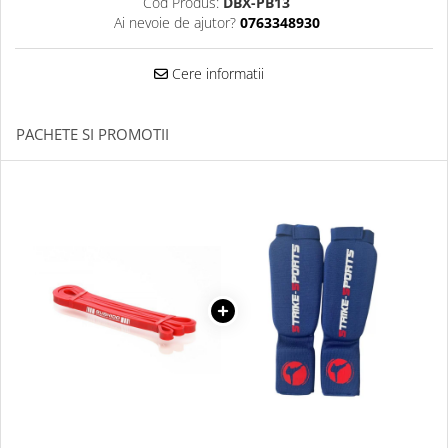
Cod Produs:
DBX-PB13
Dresuri/Echipament
Ai nevoie de ajutor?
0763348930
Accesorii Lupte/Wrestling
Suprafete de lupta/Dotari sala
Cere informatii
Suprafete de Lupta/Antrenament
Dotari Sala/Dojo
PACHETE SI PROMOTII
Nutritie
Shakere
Proteine & Aminoacizi
Suplimente pt Masa Musculara
PRE-Workout
Ardere/Slabire
Creatina
Vitamine/Minerale
Medicina Sportiva/Recuperare