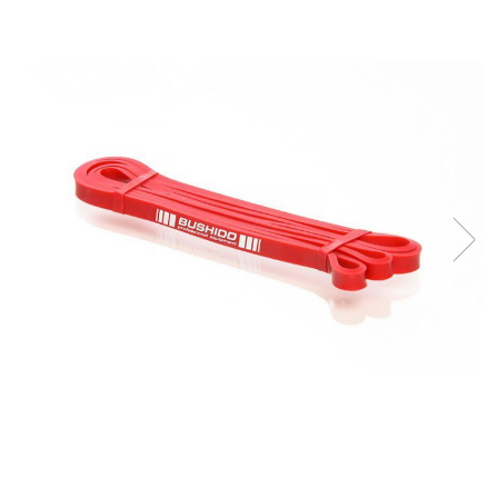
Saci/Ingreunari/Veste cu Greutati
Saci/Dispozitive cu baza
Accesorii Fitness
Saci box uppercut/clepsidra
Funii/Franghii Antrenament
Saci box gonflabili
Imbracaminte pt Fitness
Sisteme de prindere/Accesorii
Benzi Alergare
Minge/Para cu dubla fixare
Biciclete/Spinning
Platforma/Para box
Perne/Echipamente perete
Corzi/Benzi Elastice/Expandere
ArteMartiale/Karate/Kickboxing
Stander/Suport
Kimono / Gi / Dobok Arte Martiale
Tibiere/Glezniere Arte
Martiale/Karate/Kickboxing
Protectii Arte Martiale Karate
Centuri Arte Martiale/Karate
Arme Arte Martiale
Accesorii/Diverse
Bandaje/Fese/Manusi protectie
Palmare/Perne
Antrenament/Manechini