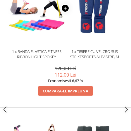
Dresuri/Echipament
Accesorii Lupte/Wrestling
Suprafete de lupta/Dotari sala
Suprafete de Lupta/Antrenament
Dotari Sala/Dojo
Nutritie
1 x BANDA ELASTICA FITNESS
1 x TIBIERE CU VELCRO SUS
Shakere
RIBBON LIGHT SPOKEY
STRIKESPORTS ALBASTRE, M
Proteine & Aminoacizi
120,00 Lei
Suplimente pt Masa Musculara
112,00 Lei
PRE-Workout
Economisesti 6,67 %
Ardere/Slabire
CUMPARA-LE IMPREUNA
Creatina
Vitamine/Minerale
Medicina Sportiva/Recuperare