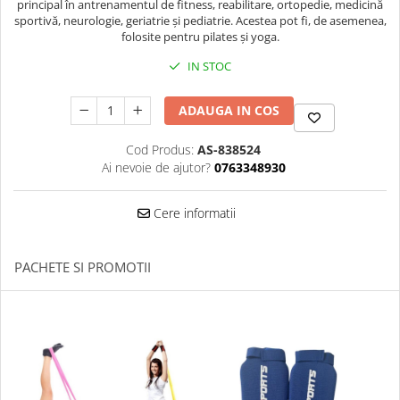
principal în antrenamentul de fitness, reabilitare, ortopedie, medicină
sportivă, neurologie, geriatrie și pediatrie. Acestea pot fi, de asemenea,
Palmare/Palete Box/Arte Martiale
folosite pentru pilates și yoga.
Perne Antrenament Arte Martiale
IN STOC
Perne Antebrat/Pao
Manechini Arte Martiale
ADAUGA IN COS
Echipament Antrenori
Imbracaminte sport
Cod Produs:
AS-838524
Ai nevoie de ajutor?
0763348930
Sorturi Kickboxing / MMA
Tricouri / Maiouri
Cere informatii
Trening/Compleu
Bluze / Hanorace/Geci
PACHETE SI PROMOTII
Sepci / Caciuli
Echipament compresie
Genti Echipament
Proteze/Protectii dentare
Lupte/Wrestling
Incaltaminte