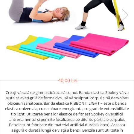
Saci/Ingreunari/Veste cu Greutati
Saci/Dispozitive cu baza
Accesorii Fitness
Saci box uppercut/clepsidra
Funii/Franghii Antrenament
Saci box gonflabili
Imbracaminte pt Fitness
Sisteme de prindere/Accesorii
Benzi Alergare
Minge/Para cu dubla fixare
Biciclete/Spinning
Platforma/Para box
Perne/Echipamente perete
Corzi/Benzi Elastice/Expandere
ArteMartiale/Karate/Kickboxing
Stander/Suport
Kimono / Gi / Dobok Arte Martiale
Tibiere/Glezniere Arte
40,00 Lei
Martiale/Karate/Kickboxing
Protectii Arte Martiale Karate
Creați-vă sală de gimnastică acasă cu noi. Banda elastica Spokey vă va
Centuri Arte Martiale/Karate
ajuta să aveți grijă de forma dvs., să vă sculptați corpul și să dezvoltați
obiceiuri sănătoase. Banda elastica RIBBON II LIGHT – este o banda
Arme Arte Martiale
elastica universala, cu o culoare energizanta, cu grad de extensibilitate
Accesorii/Diverse
tip light. Utilizarea benzilor elastice de fitness Spokey diversifică
antrenamentul și permite focalizarea pe diferite părți ale corpului.
Bandaje/Fese/Manusi protectie
Benzile sunt fabricate din material artificial durabil (latex). Aceasta
Palmare/Perne
asigură o durată lungă de viață a benzii. Benzile sunt utilizate în
Antrenament/Manechini