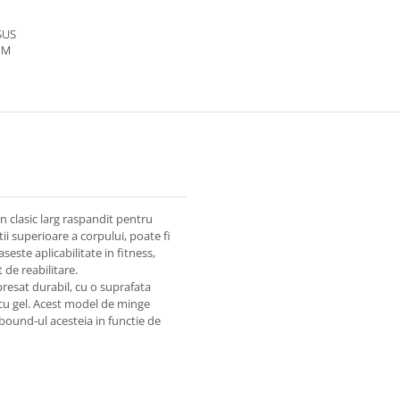
SUS
 M
n clasic larg raspandit pentru
ii superioare a corpului, poate fi
aseste aplicabilitate in fitness,
de reabilitare.
resat durabil, cu o suprafata
cu gel. Acest model de minge
bound-ul acesteia in functie de