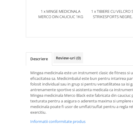
Dresuri/Echipament
1 x MINGE MEDICINALA
1 x TIBIERE CU VELCRO 
Accesorii Lupte/Wrestling
MERCO DIN CAUCIUC 1KG
STRIKESPORTS NEGRE,
Suprafete de lupta/Dotari sala
Suprafete de Lupta/Antrenament
Dotari Sala/Dojo
Nutritie
Shakere
Review-uri
(0)
Descriere
Proteine & Aminoacizi
Suplimente pt Masa Musculara
Mingea medicinala este un instrument clasic de fitness si u
PRE-Workout
eficacitatea sa. Medicimbalul este bun pentru intarirea part
folosit individual sau in grup si pentru versatilitatea sa isi g
Ardere/Slabire
antrenamente sportive si asistenta medicala ca instrument 
Creatina
Mingea medicinala Merco Black este fabricata din cauciuc p
texturata pentru a asigura o aderenta maxima si umplere 
Vitamine/Minerale
medicinala poate fi usor de umflat/suflat pentru a regla re
Medicina Sportiva/Recuperare
exercitiu.
Informatii conformitate produs