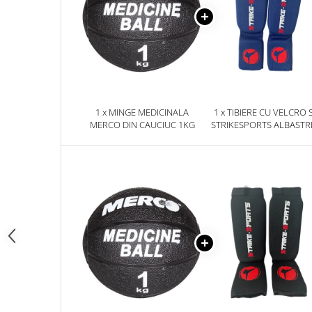
Palmare/Palete Box/Arte Martiale
Perne Antrenament Arte Martiale
Perne Antebrat/Pao
Manechini Arte Martiale
Echipament Antrenori
1 x MINGE MEDICINALA
1 x TIBIERE CU VELCRO 
Imbracaminte sport
MERCO DIN CAUCIUC 1KG
STRIKESPORTS ALBASTR
Sorturi Kickboxing / MMA
Tricouri / Maiouri
Trening/Compleu
Bluze / Hanorace/Geci
Sepci / Caciuli
Echipament compresie
Genti Echipament
Proteze/Protectii dentare
Lupte/Wrestling
Incaltaminte