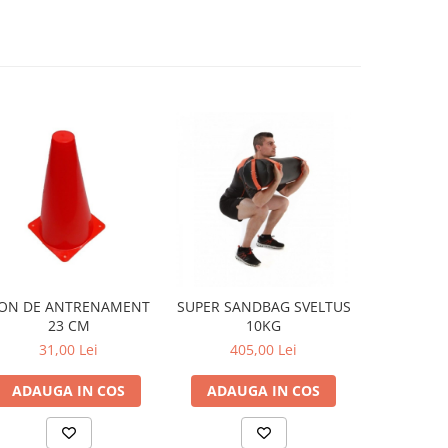
ON DE ANTRENAMENT
SUPER SANDBAG SVELTUS
SANDBAG 
23 CM
10KG
FI
31,00 Lei
405,00 Lei
de la 
ADAUGA IN COS
ADAUGA IN COS
VEZI 