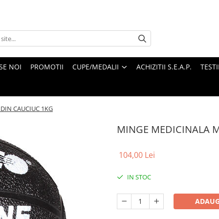
SE NOI
PROMOTII
CUPE/MEDALII
ACHIZITII S.E.A.P.
TEST
DIN CAUCIUC 1KG
MINGE MEDICINALA 
104,00 Lei
IN STOC
ADAUG