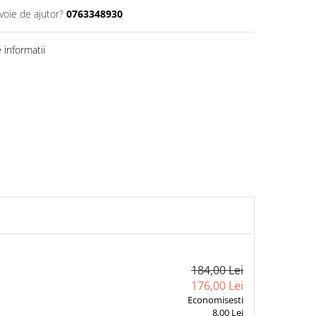
voie de ajutor?
0763348930
informatii
184,00 Lei
176,00 Lei
Economisesti
8,00 Lei