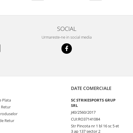
SOCIAL
Urmareste-ne in social media
DATE COMERCIALE
 Plata
SC STRIKESPORTS GRUP
SRL
e Retur
J40/2560/2017
Produselor
CUI:RO37141084
de Retur
Str Pincota nr 1 bl 16 sc 5 et
3 ap 137 sector 2