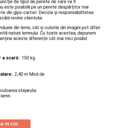
uncție de tipul de perete de care va fi
u este posibilă pe un perete despărțitor mai
ete din gips-carton.
Decizia și responsabilitatea
ării revine clientului.
duale din lemn, cât și culorile din imagini pot diferi
rită naturii lemnului.
Cu toate acestea, depunem
enține aceste diferențe cât mai mici posibil.
a scarii:
150 kg
alare:
2,40 m Mod de
uloarea stejarului
 lemn
A IN COS