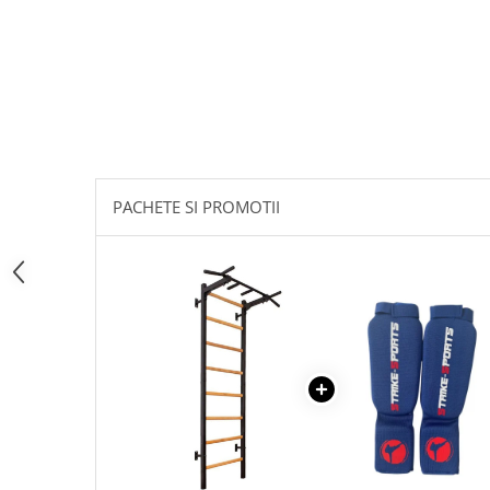
Dresuri/Echipament
Accesorii Lupte/Wrestling
Suprafete de lupta/Dotari sala
Suprafete de Lupta/Antrenament
Dotari Sala/Dojo
Nutritie
Shakere
PACHETE SI PROMOTII
Proteine & Aminoacizi
Suplimente pt Masa Musculara
PRE-Workout
Ardere/Slabire
Creatina
Vitamine/Minerale
Medicina Sportiva/Recuperare