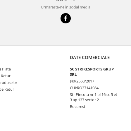
Urmareste-ne in social media
DATE COMERCIALE
 Plata
SC STRIKESPORTS GRUP
SRL
e Retur
J40/2560/2017
Produselor
CUI:RO37141084
de Retur
Str Pincota nr 1 bl 16 sc 5 et
3 ap 137 sector 2
L
Bucuresti