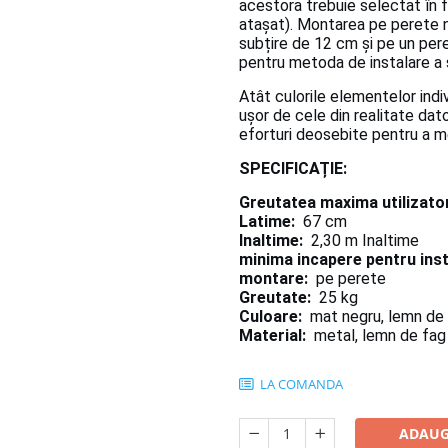
acestora trebuie selectat în f
atașat).
Montarea pe perete n
subțire de 12 cm și pe un per
pentru metoda de instalare a sc
Atât culorile elementelor indivi
ușor de cele din realitate dato
eforturi deosebite pentru a m
SPECIFICAȚIE:
Greutatea maxima utilizator 
Latime:
67 cm
Inaltime:
2,30 m Inaltime
minima incapere pentru inst
montare:
pe perete
Greutate:
25 kg
Culoare:
mat negru, lemn de c
Material:
metal, lemn de fag
LA COMANDA
ADAUG