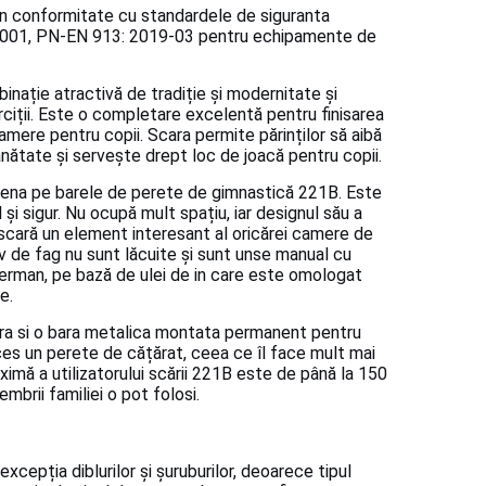
n conformitate cu standardele de siguranta
001, PN-EN 913: 2019-03 pentru echipamente de
nație atractivă de tradiție și modernitate și
iții.
Este o completare excelentă pentru finisarea
camere pentru copii.
Scara permite părinților să aibă
 sănătate și servește drept loc de joacă pentru copii.
trena pe barele de perete de gimnastică 221B.
Este
 și sigur.
Nu ocupă mult spațiu, iar designul său a
 scară un element interesant al oricărei camere de
 de fag nu sunt lăcuite și sunt unse manual cu
german, pe bază de ulei de in care este omologat
e.
ara si o bara metalica montata permanent pentru
es un perete de cățărat, ceea ce îl face mult mai
imă a utilizatorului scării 221B este de până la 150
embrii familiei o pot folosi.
xcepția diblurilor și șuruburilor, deoarece tipul