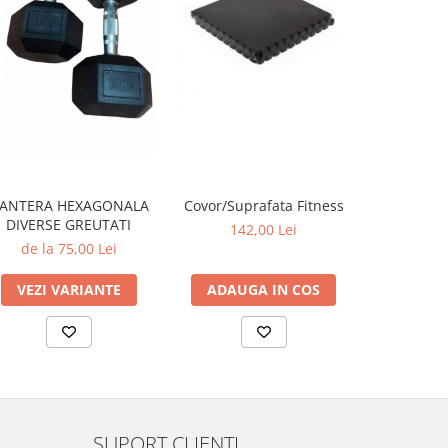
-20%
Covor/Suprafata Fitness
SALTE
ANTERA HEXAGONALA
ALBASTR
DIVERSE GREUTATI
142,00 Lei
162,00 L
de la 75,00 Lei
ADAUGA IN COS
ADAUG
VEZI VARIANTE
SUPORT CLIENTI