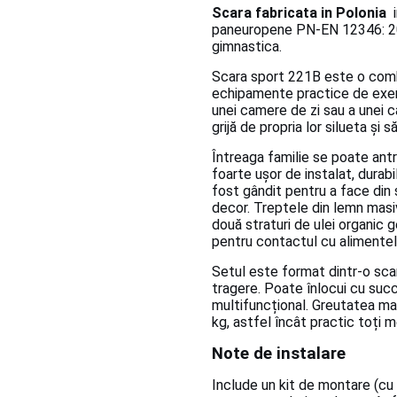
Scara fabricata in Polonia
i
paneuropene PN-EN 12346: 2
gimnastica.
Scara sport 221B este o combi
echipamente practice de exerc
unei camere de zi sau a unei 
grijă de propria lor silueta și
Întreaga familie se poate an
foarte ușor de instalat, durabil
fost gândit pentru a face din
decor.
Treptele din lemn masiv
două straturi de ulei organic 
pentru contactul cu alimentel
Setul este format dintr-o sc
tragere.
Poate înlocui cu succ
multifuncțional.
Greutatea max
kg, astfel încât practic toți m
Note de instalare
Include un kit de montare (cu e