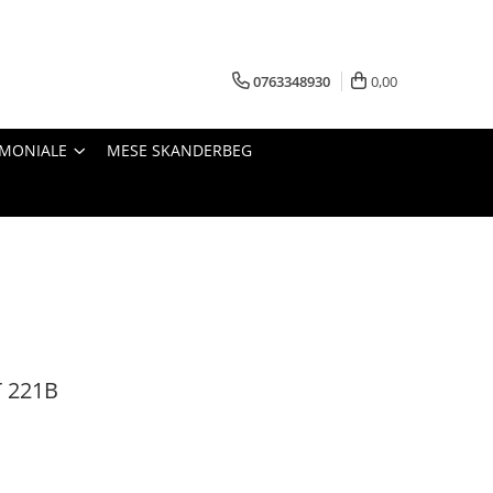
0763348930
0,00
IMONIALE
MESE SKANDERBEG
 221B