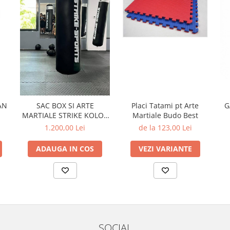
AN
Placi Tatami pt Arte
SAC BOX SI ARTE
G
Martiale Budo Best
MARTIALE STRIKE KOLOS
180X45X60KG NEGRU/ALB
de la 123,00 Lei
1.200,00 Lei
VEZI VARIANTE
ADAUGA IN COS
SOCIAL