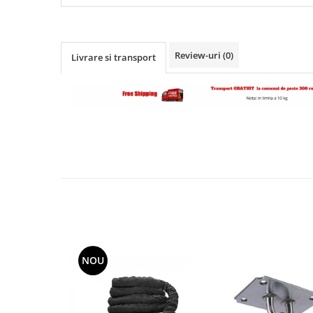
Review-uri
(0)
Livrare si transport
NOU