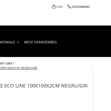
0,00
0763348930
IMONIALE
MESE SKANDERBEG
ari sala /
 100X100X2CM NEGRU/GRI
LE ECO LINE 100X100X2CM NEGRU/GRI