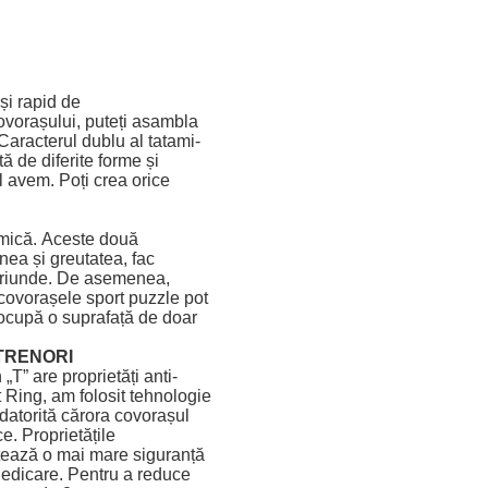
și rapid de
covorașului, puteți asambla
Caracterul dublu al tatami-
ă de diferite forme și
îl avem.
Poți crea orice
 mică.
Aceste două
nea și greutatea, fac
oriunde.
De asemenea,
covorașele sport puzzle pot
ă ocupă o suprafață de doar
TRENORI
„T” are proprietăți anti-
 Ring, am folosit tehnologie
 datorită cărora covorașul
ice.
Proprietățile
tează o mai mare siguranță
iedicare.
Pentru a reduce