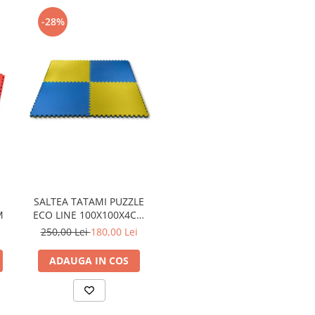
-28%
SALTEA TATAMI PUZZLE
M
ECO LINE 100X100X4CM
GALBEN/ALBASTRU
i
250,00 Lei
180,00 Lei
ADAUGA IN COS