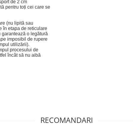
sport de 2 cm
 pentru toți cei care se
re (nu lipită sau
e în etapa de reticulare
u garantează o legătură
ape imposibil de rupere
ul utilizării).
impul procesului de
tfel încât să nu aibă
RECOMANDARI