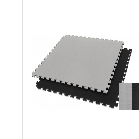
Palmare/Palete Box/Arte Martiale
Perne Antrenament Arte Martiale
Perne Antebrat/Pao
Manechini Arte Martiale
Echipament Antrenori
Imbracaminte sport
Sorturi Kickboxing / MMA
Tricouri / Maiouri
Trening/Compleu
Bluze / Hanorace/Geci
Sepci / Caciuli
Echipament compresie
Genti Echipament
Proteze/Protectii dentare
Lupte/Wrestling
Incaltaminte