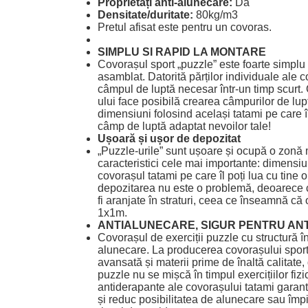
Proprietăți anti-alunecare:
Da
Densitate/duritate:
80kg/m3
Pretul afisat este pentru un covoras.
SIMPLU SI RAPID LA MONTARE
Covorașul sport „puzzle” este foarte simplu 
asamblat.
Datorită părților individuale ale 
câmpul de luptă necesar într-un timp scurt.
ului face posibilă crearea câmpurilor de lupt
dimensiuni folosind același tatami pe care 
câmp de luptă adaptat nevoilor tale!
Ușoară și ușor de depozitat
„Puzzle-urile” sunt ușoare și ocupă o zonă
caracteristici cele mai importante: dimensiu
covorașul tatami pe care îl poți lua cu tine 
depozitarea nu este o problemă, deoarece 
fi aranjate în straturi, ceea ce înseamnă c
1x1m.
ANTIALUNECARE, SIGUR PENTRU AN
Covorașul de exerciții puzzle cu structură în 
alunecare.
La producerea covorașului sport
avansată și materii prime de înaltă calitate,
puzzle nu se mișcă în timpul exercițiilor fiz
antiderapante ale covorașului tatami garan
și reduc posibilitatea de alunecare sau împ