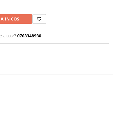
A IN COS
e ajutor?
0763348930