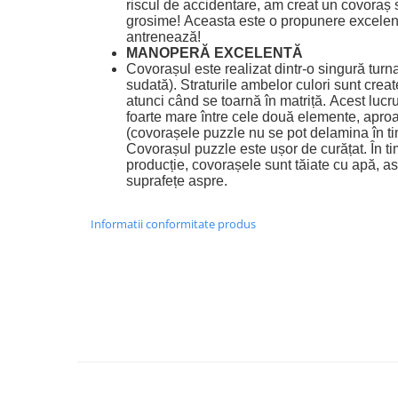
riscul de accidentare, am creat un covoraș 
grosime!
Aceasta este o propunere excelentă
antrenează!
MANOPERĂ EXCELENTĂ
Covorașul este realizat dintr-o singură turna
sudată).
Straturile ambelor culori sunt creat
atunci când se toarnă în matriță.
Acest lucr
foarte mare între cele două elemente, apro
(covorașele puzzle nu se pot delamina în timp
Covorașul puzzle este ușor de curățat.
În t
producție, covorașele sunt tăiate cu apă, as
suprafețe aspre.
Informatii conformitate produs