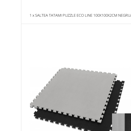
Dresuri/Echipament
Accesorii Lupte/Wrestling
1 x SALTEA TATAMI PUZZLE ECO LINE 100X100X2CM NEGRU
Suprafete de lupta/Dotari sala
Suprafete de Lupta/Antrenament
Dotari Sala/Dojo
Nutritie
Shakere
Proteine & Aminoacizi
Suplimente pt Masa Musculara
PRE-Workout
Ardere/Slabire
Creatina
Vitamine/Minerale
Medicina Sportiva/Recuperare