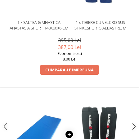
Dresuri/Echipament
Accesorii Lupte/Wrestling
Suprafete de lupta/Dotari sala
1 x SALTEA GIMNASTICA
1 x TIBIERE CU VELCRO SUS
ANASTASIA SPORT 140X60X6 CM
STRIKESPORTS ALBASTRE, M
Suprafete de Lupta/Antrenament
Dotari Sala/Dojo
395,00 Lei
387,00 Lei
Nutritie
Economisesti
Shakere
8,00 Lei
Proteine & Aminoacizi
CUMPARA-LE IMPREUNA
Suplimente pt Masa Musculara
PRE-Workout
Ardere/Slabire
Creatina
Vitamine/Minerale
Medicina Sportiva/Recuperare