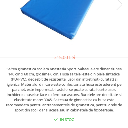
Saci/Ingreunari/Veste cu Greutati
Saci/Dispozitive cu baza
Accesorii Fitness
Saci box uppercut/clepsidra
Funii/Franghii Antrenament
Saci box gonflabili
Imbracaminte pt Fitness
Sisteme de prindere/Accesorii
Benzi Alergare
Minge/Para cu dubla fixare
Biciclete/Spinning
Platforma/Para box
Perne/Echipamente perete
Corzi/Benzi Elastice/Expandere
ArteMartiale/Karate/Kickboxing
315,00 Lei
Stander/Suport
Kimono / Gi / Dobok Arte Martiale
Saltea gimnastica scolara Anastasia Sport. Salteaua are dimensiunea
Tibiere/Glezniere Arte
140 cm x 60 cm, grosime 6 cm. Husa saltelei este din piele sintetica
Martiale/Karate/Kickboxing
(PU/PVC), deosebit de rezistenta, usor din intretinut (curatat) si
igienica. Materialul din care este confecitonata husa este aderent pe
Protectii Arte Martiale Karate
parchet, este impermeabil astefel se poate curata foarte usor.
Centuri Arte Martiale/Karate
Inchiderea husei se face cu fermoar ascuns. Buretele are densitate si
Arme Arte Martiale
elasticitate mare: 3045. Salteaua de gimnastica cu husa este
recomandata pentru antrenamentele de gimnastica, pentru orele de
Accesorii/Diverse
sport din scoli dar si acasa sau in cabinetele de fizioterapie.
Bandaje/Fese/Manusi protectie
IN STOC
Palmare/Perne
Antrenament/Manechini