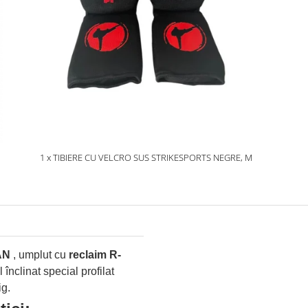
1 x TIBIERE CU VELCRO SUS STRIKESPORTS NEGRE, M
AN
, umplut cu
reclaim R-
 înclinat special profilat
ig.