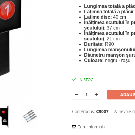
Lungimea totală a plăc
Lățimea totală a plăcii:
Latime disc:
40 cm
Înălțimea scutului în 
scutului):
37 cm
Înălțimea scutului în p
scutului):
21 cm
Duritate:
R90
Lungimea manșonului 
Diametru manșon șur
Culoare:
negru - roșu
IN STOC
ADAUG
Cod Produs:
C9007
Ai nevoie d
Cere informatii