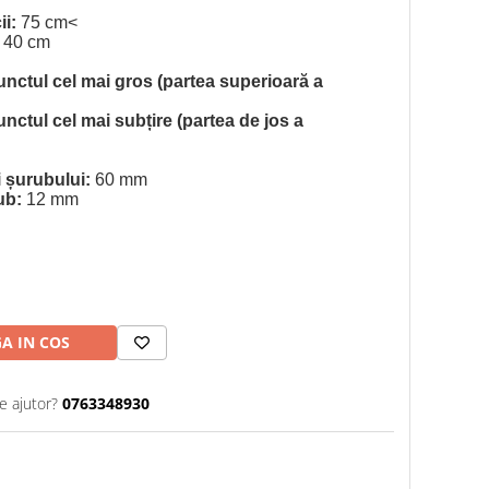
ii:
75 cm<
40 cm
punctul cel mai gros (partea superioară a
unctul cel mai subțire (partea de jos a
șurubului:
60 mm
ub:
12 mm
A IN COS
e ajutor?
0763348930