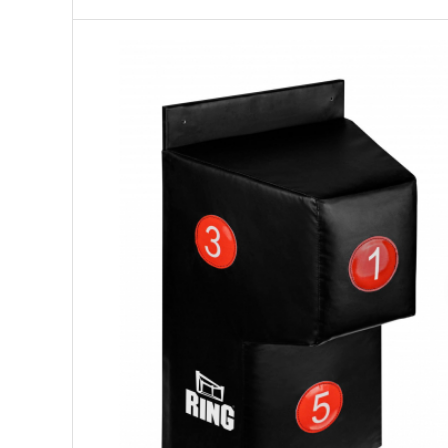
Palmare/Palete Box/Arte Martiale
Perne Antrenament Arte Martiale
Perne Antebrat/Pao
Manechini Arte Martiale
Echipament Antrenori
Imbracaminte sport
Sorturi Kickboxing / MMA
Tricouri / Maiouri
Trening/Compleu
Bluze / Hanorace/Geci
Sepci / Caciuli
Echipament compresie
Genti Echipament
Proteze/Protectii dentare
Lupte/Wrestling
Incaltaminte