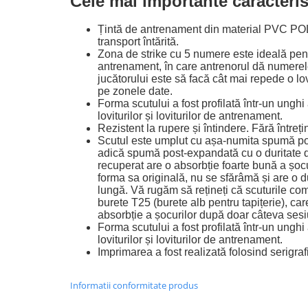
Cele mai importante caracterist
Țintă de antrenament din material PVC POL
transport întărită.
Zona de strike cu 5 numere este ideală pen
antrenament, în care antrenorul dă numerele
jucătorului este să facă cât mai repede o lov
pe zonele date.
Forma scutului a fost profilată într-un unghi
loviturilor și loviturilor de antrenament.
Rezistent la rupere și întindere.
Fără întreți
Scutul este umplut cu așa-numita spumă po
adică spumă post-expandată cu o duritate 
recuperat are o absorbție foarte bună a șocu
forma sa originală, nu se sfărâmă și are o d
lungă.
Vă rugăm să rețineți că scuturile com
burete T25 (burete alb pentru tapițerie), care
absorbție a șocurilor după doar câteva ses
Forma scutului a fost profilată într-un unghi
loviturilor și loviturilor de antrenament.
Imprimarea a fost realizată folosind serigraf
Informatii conformitate produs