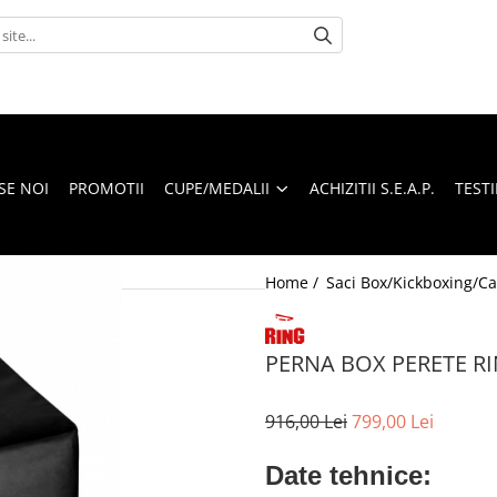
SE NOI
PROMOTII
CUPE/MEDALII
ACHIZITII S.E.A.P.
TEST
Home /
Saci Box/Kickboxing/Ca
PERNA BOX PERETE RI
916,00 Lei
799,00 Lei
Date tehnice: