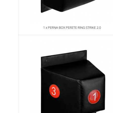
Dresuri/Echipament
Accesorii Lupte/Wrestling
Suprafete de lupta/Dotari sala
Suprafete de Lupta/Antrenament
1 x PERNA BOX PERETE RING STRIKE 2.0
Dotari Sala/Dojo
Nutritie
Shakere
Proteine & Aminoacizi
Suplimente pt Masa Musculara
PRE-Workout
Ardere/Slabire
Creatina
Vitamine/Minerale
Medicina Sportiva/Recuperare