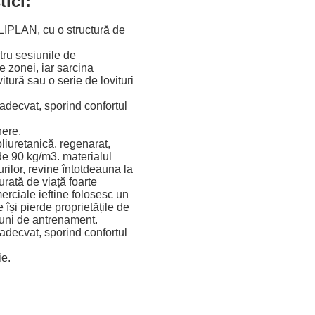
ici:
IPLAN, cu o structură de
tru sesiunile de
 zonei, iar sarcina
itură sau o serie de lovituri
 adecvat, sporind confortul
nere.
liuretanică.
regenarat,
de 90 kg/m3.
materialul
rilor, revine întotdeauna la
urată de viață foarte
erciale ieftine folosesc un
 își pierde proprietățile de
iuni de antrenament.
 adecvat, sporind confortul
ie.