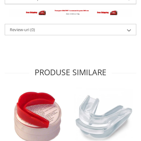
Dresuri/Echipament
Accesorii Lupte/Wrestling
Suprafete de lupta/Dotari sala
Review-uri
(0)
Suprafete de Lupta/Antrenament
Dotari Sala/Dojo
Nutritie
Shakere
Proteine & Aminoacizi
PRODUSE SIMILARE
Suplimente pt Masa Musculara
PRE-Workout
Ardere/Slabire
Creatina
Vitamine/Minerale
Medicina Sportiva/Recuperare