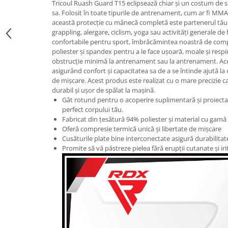
Tricoul Ruash Guard T15 eclipsează chiar și un costum de s
sa. Folosit în toate tipurile de antrenament, cum ar fi MMA,
această protecție cu mânecă completă este partenerul tău
grappling, alergare, ciclism, yoga sau activități generale de 
confortabile pentru sport, îmbrăcămintea noastră de com
poliester și spandex pentru a le face ușoară, moale și respira
obstrucție minimă la antrenament sau la antrenament. Ace
asigurând confort și capacitatea sa de a se întinde ajută la
de mișcare. Acest produs este realizat cu o mare precizie ca
durabil și ușor de spălat la mașină.
Gât rotund pentru o acoperire suplimentară și proiect
perfect corpului tău.
Fabricat din țesătură 94% poliester și material cu ga
Oferă compresie termică unică și libertate de mișcare
Cusăturile plate bine interconectate asigură durabilit
Promite să vă păstreze pielea fără erupții cutanate și irit