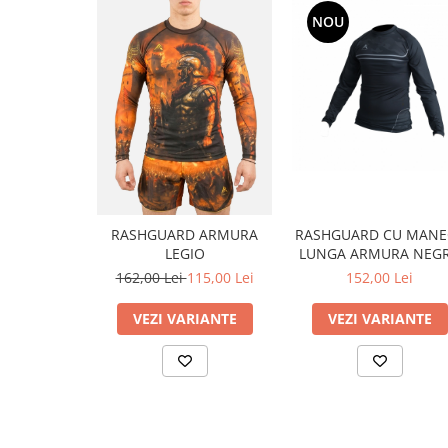
NOU
RASHGUARD ARMURA
RASHGUARD CU MANE
LEGIO
LUNGA ARMURA NEG
SILVER COLLECTION
162,00 Lei
115,00 Lei
152,00 Lei
VEZI VARIANTE
VEZI VARIANTE