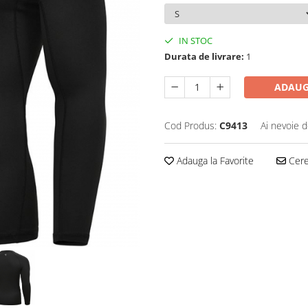
IN STOC
Durata de livrare:
1
ADAUG
Cod Produs:
C9413
Ai nevoie d
Adauga la Favorite
Cere 