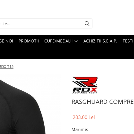
SE NOI
PROMOTII
CUPE/MEDALII
ACHIZITII S.E.A.P.
TEST
RDX T15
RASGHUARD COMPRES
203,00 Lei
Marime
: