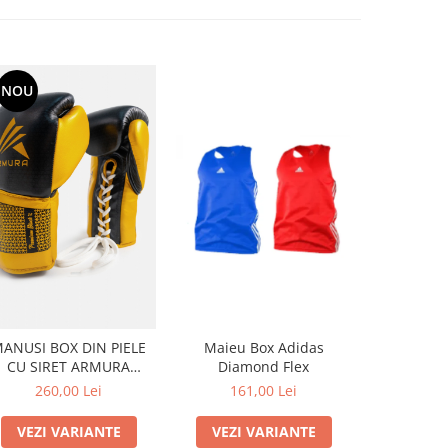
NOU
ANUSI BOX DIN PIELE
Maieu Box Adidas
Sort Adid
CU SIRET ARMURA
Diamond Flex
Diam
PREMIUM 2.0
260,00 Lei
161,00 Lei
184
BLACK/GOLD
VEZI VARIANTE
VEZI VARIANTE
VEZI 