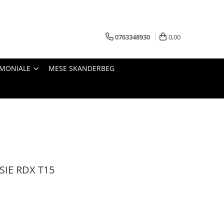
0763348930
0,00
IMONIALE
MESE SKANDERBEG
IE RDX T15