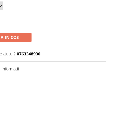
A IN COS
e ajutor?
0763348930
informatii