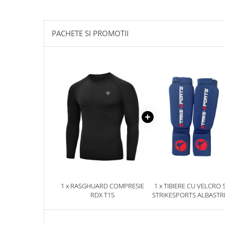
Palmare/Palete Box/Arte Martiale
Perne Antrenament Arte Martiale
PACHETE SI PROMOTII
Perne Antebrat/Pao
Manechini Arte Martiale
Echipament Antrenori
Imbracaminte sport
Sorturi Kickboxing / MMA
Tricouri / Maiouri
Trening/Compleu
Bluze / Hanorace/Geci
Sepci / Caciuli
Echipament compresie
Genti Echipament
1 x RASGHUARD COMPRESIE
1 x TIBIERE CU VELCRO 
Proteze/Protectii dentare
RDX T15
STRIKESPORTS ALBASTR
Lupte/Wrestling
Incaltaminte