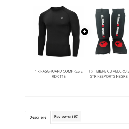
Dresuri/Echipament
Accesorii Lupte/Wrestling
Suprafete de lupta/Dotari sala
Suprafete de Lupta/Antrenament
Dotari Sala/Dojo
Nutritie
Shakere
Proteine & Aminoacizi
Suplimente pt Masa Musculara
1 x RASGHUARD COMPRESIE
1 x TIBIERE CU VELCRO 
PRE-Workout
RDX T15
STRIKESPORTS NEGRE,
Ardere/Slabire
Creatina
Vitamine/Minerale
Medicina Sportiva/Recuperare
Review-uri
(0)
Descriere