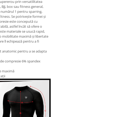
upererou prin versatilitatea
 BJJ, box sau fitness general,
 numărul 1 pentru sparring,
fitness. Se potrivește formei și
presie este concepută cu
bilă, astfel încât să ofere o
ste materiale se usucă rapid,
 o mobilitate maximă și libertate
re îl echipează pentru a fi
at anatomic pentru a se adapta
mă de compresie 6% spandex
ate maximă
ații