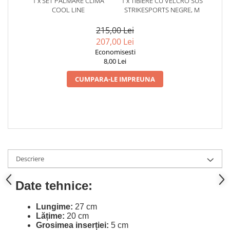
1 x SET PALMARE CLIMA
1 x TIBIERE CU VELCRO SUS
COOL LINE
STRIKESPORTS NEGRE, M
215,00 Lei
207,00 Lei
Economisesti
8,00 Lei
CUMPARA-LE IMPREUNA
Descriere
Date tehnice:
Lungime:
27 cm
Lățime:
20 cm
Grosimea inserției:
5 cm