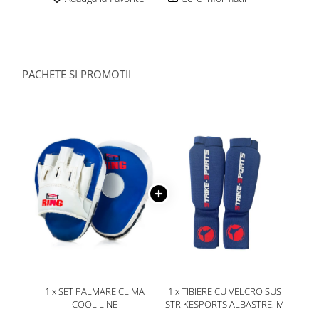
Palmare/Palete Box/Arte Martiale
Perne Antrenament Arte Martiale
Perne Antebrat/Pao
PACHETE SI PROMOTII
Manechini Arte Martiale
Echipament Antrenori
Imbracaminte sport
Sorturi Kickboxing / MMA
Tricouri / Maiouri
Trening/Compleu
Bluze / Hanorace/Geci
Sepci / Caciuli
Echipament compresie
Genti Echipament
Proteze/Protectii dentare
Lupte/Wrestling
1 x SET PALMARE CLIMA
1 x TIBIERE CU VELCRO SUS
COOL LINE
STRIKESPORTS ALBASTRE, M
Incaltaminte