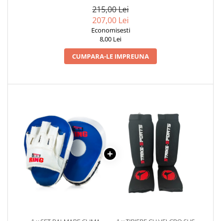
215,00 Lei
Dresuri/Echipament
207,00 Lei
Accesorii Lupte/Wrestling
Economisesti
Suprafete de lupta/Dotari sala
8,00 Lei
Suprafete de Lupta/Antrenament
CUMPARA-LE IMPREUNA
Dotari Sala/Dojo
Nutritie
Shakere
Proteine & Aminoacizi
Suplimente pt Masa Musculara
PRE-Workout
Ardere/Slabire
Creatina
Vitamine/Minerale
Medicina Sportiva/Recuperare