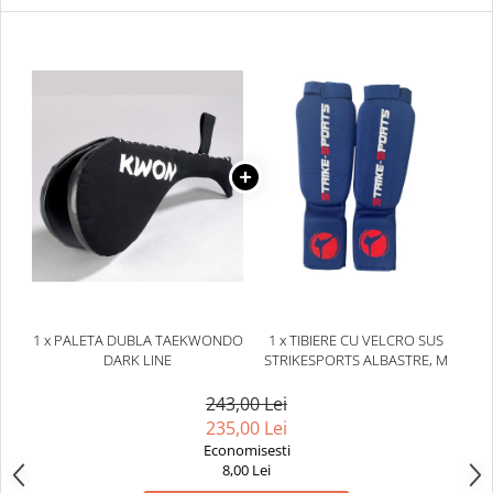
Dresuri/Echipament
Accesorii Lupte/Wrestling
Suprafete de lupta/Dotari sala
Suprafete de Lupta/Antrenament
Dotari Sala/Dojo
Nutritie
Shakere
Proteine & Aminoacizi
Suplimente pt Masa Musculara
PRE-Workout
Ardere/Slabire
1 x PALETA DUBLA TAEKWONDO
1 x TIBIERE CU VELCRO SUS
Creatina
DARK LINE
STRIKESPORTS ALBASTRE, M
Vitamine/Minerale
243,00 Lei
Medicina Sportiva/Recuperare
235,00 Lei
Economisesti
8,00 Lei