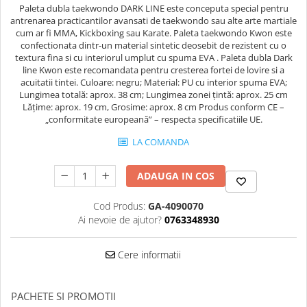
Paleta dubla taekwondo DARK LINE este conceputa special pentru
Palmare/Palete Box/Arte Martiale
antrenarea practicantilor avansati de taekwondo sau alte arte martiale
cum ar fi MMA, Kickboxing sau Karate. Paleta taekwondo Kwon este
Perne Antrenament Arte Martiale
confectionata dintr-un material sintetic deosebit de rezistent cu o
Perne Antebrat/Pao
textura fina si cu interiorul umplut cu spuma EVA . Paleta dubla Dark
line Kwon este recomandata pentru cresterea fortei de lovire si a
Manechini Arte Martiale
acuitatii tintei. Culoare: negru; Material: PU cu interior spuma EVA;
Echipament Antrenori
Lungimea totală: aprox. 38 cm; Lungimea zonei țintă: aprox. 25 cm
Lățime: aprox. 19 cm, Grosime: aprox. 8 cm Produs conform CE –
Imbracaminte sport
„conformitate europeană” – respecta specificatiile UE.
Sorturi Kickboxing / MMA
LA COMANDA
Tricouri / Maiouri
Trening/Compleu
ADAUGA IN COS
Bluze / Hanorace/Geci
Cod Produs:
GA-4090070
Sepci / Caciuli
Ai nevoie de ajutor?
0763348930
Echipament compresie
Genti Echipament
Cere informatii
Proteze/Protectii dentare
Lupte/Wrestling
PACHETE SI PROMOTII
Incaltaminte