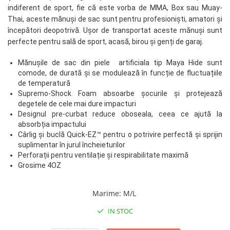
indiferent de sport, fie că este vorba de MMA, Box sau Muay-
Palmare/Palete Box/Arte Martiale
Thai, aceste mănuși de sac sunt pentru profesioniști, amatori și
Perne Antrenament Arte Martiale
începători deopotrivă.
Ușor de transportat aceste mănuși sunt
Perne Antebrat/Pao
perfecte pentru sală de sport, acasă, birou și genți de garaj.
Manechini Arte Martiale
Mănușile de sac din piele artificiala tip Maya Hide sunt
Echipament Antrenori
comode, de durată și se modulează în funcție de fluctuațiile
de temperatură
Imbracaminte sport
Supremo-Shock Foam absoarbe șocurile și protejează
Sorturi Kickboxing / MMA
degetele de cele mai dure impacturi
Tricouri / Maiouri
Designul pre-curbat reduce oboseala, ceea ce ajută la
absorbția impactului
Trening/Compleu
Cârlig și buclă Quick-EZ™ pentru o potrivire perfectă și sprijin
Bluze / Hanorace/Geci
suplimentar în jurul încheieturilor
Sepci / Caciuli
Perforații pentru ventilație și respirabilitate maximă
Grosime 4OZ
Echipament compresie
Genti Echipament
Marime
:
M/L
Proteze/Protectii dentare
Lupte/Wrestling
IN STOC
Incaltaminte