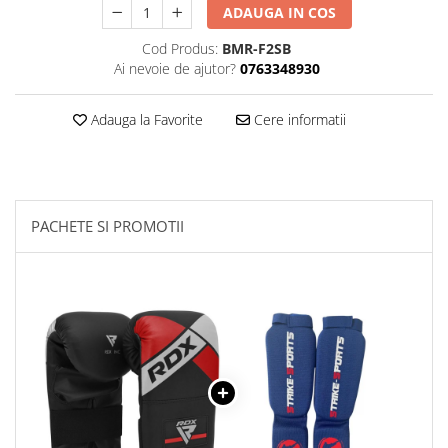
ADAUGA IN COS
Dresuri/Echipament
Accesorii Lupte/Wrestling
Cod Produs:
BMR-F2SB
Ai nevoie de ajutor?
0763348930
Suprafete de lupta/Dotari sala
Suprafete de Lupta/Antrenament
Adauga la Favorite
Cere informatii
Dotari Sala/Dojo
Nutritie
Shakere
Proteine & Aminoacizi
PACHETE SI PROMOTII
Suplimente pt Masa Musculara
PRE-Workout
Ardere/Slabire
Creatina
Vitamine/Minerale
Medicina Sportiva/Recuperare