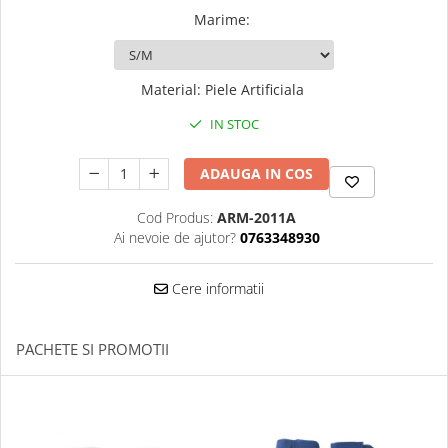
Dresuri/Echipament
Marime
:
Accesorii Lupte/Wrestling
Suprafete de lupta/Dotari sala
Material
:
Piele Artificiala
Suprafete de Lupta/Antrenament
IN STOC
Dotari Sala/Dojo
Nutritie
ADAUGA IN COS
Shakere
Proteine & Aminoacizi
Cod Produs:
ARM-2011A
Suplimente pt Masa Musculara
Ai nevoie de ajutor?
0763348930
PRE-Workout
Cere informatii
Ardere/Slabire
Creatina
Vitamine/Minerale
PACHETE SI PROMOTII
Medicina Sportiva/Recuperare