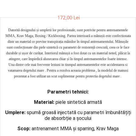
Palmare/Palete Box/Arte Martiale
Perne Antrenament Arte Martiale
172,00 Lei
Perne Antebrat/Pao
Datorită designului și umplerii lor profesionale, sunt potrivite pentru antrenamentele
Manechini Arte Martiale
MMA, Krav Maga, Boxing / Kickboxing. Partea interioară a mănușii este confectionata
Echipament Antrenori
dintr un material ce previne transpirația mâinilor în timpul antrenamentului. Mănușile
sunt confecționate din piele sintetică cu parametri de rezistență crescută, ceea ce le face
Imbracaminte sport
durabile și ușor de curățat. Interiorul mănușii a fost dotat cu un material neted, plăcut la
Sorturi Kickboxing / MMA
atingere, care împiedică alunecarea chiar și în timpul antrenamentelor foarte intense.
Una dintre cele mai frecvente leziuni in tinmpul antrenamentelor este accidentarea si
Tricouri / Maiouri
vatamarea degetului mare . Pentru a rezolva aceasta problema , la modelul de manusi
Trening/Compleu
prezentat a fost utilizat un scut suplimentar pentru protectia degetului mare .
Bluze / Hanorace/Geci
Sepci / Caciuli
Parametri tehnici:
Echipament compresie
Material:
piele sintetică armată
Genti Echipament
Umplere:
spumă groasă injectată cu parametri îmbunătățiți
Proteze/Protectii dentare
de absorbție a șocului
Lupte/Wrestling
Scop:
antrenament MMA și sparring, Krav Maga
Incaltaminte