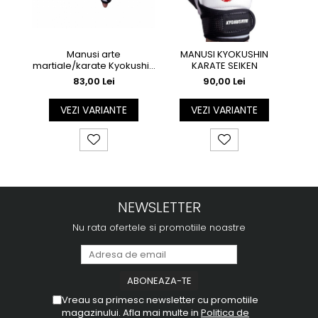
Manusi arte
MANUSI KYOKUSHIN
martiale/karate Kyokushin
KARATE SEIKEN
ARMURA
83,00 Lei
90,00 Lei
VEZI VARIANTE
VEZI VARIANTE
NEWSLETTER
Nu rata ofertele si promotiile noastre
Vreau sa primesc newsletter cu promotiile
magazinului. Afla mai multe in
Politica de