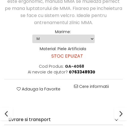
este ergonomic, manusa MMA se muleaza perfect
Perne Antebrat/Pao
pe mana luptatorului de MMA. Fixarea pe incheietura
Manechini Arte Martiale
se face cu sistem velcro. Ideale pentru
Echipament Antrenori
antrenamentul zilnic MMA.
Imbracaminte sport
Marime
:
Sorturi Kickboxing / MMA
Tricouri / Maiouri
Trening/Compleu
Material
:
Piele Artificiala
Bluze / Hanorace/Geci
STOC EPUIZAT
Sepci / Caciuli
Cod Produs:
GA-4068
Echipament compresie
Ai nevoie de ajutor?
0763348930
Genti Echipament
Proteze/Protectii dentare
Cere informatii
Adauga la Favorite
Lupte/Wrestling
Incaltaminte
Dresuri/Echipament
Accesorii Lupte/Wrestling
Suprafete de lupta/Dotari sala
Livrare si transport