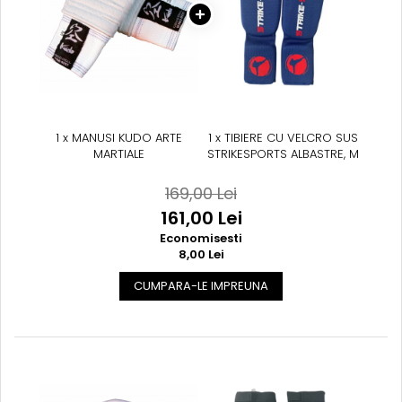
Suprafete de Lupta/Antrenament
Dotari Sala/Dojo
Nutritie
Shakere
Proteine & Aminoacizi
Suplimente pt Masa Musculara
PRE-Workout
1 x MANUSI KUDO ARTE
1 x TIBIERE CU VELCRO SUS
MARTIALE
STRIKESPORTS ALBASTRE, M
Ardere/Slabire
Creatina
169,00 Lei
Vitamine/Minerale
161,00 Lei
Medicina Sportiva/Recuperare
Economisesti
8,00 Lei
CUMPARA-LE IMPREUNA