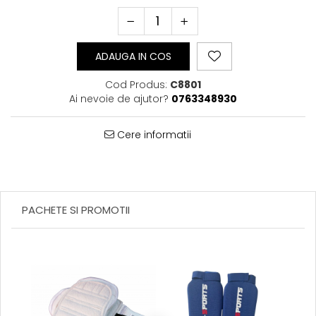
Perne Antebrat/Pao
Manechini Arte Martiale
Echipament Antrenori
ADAUGA IN COS
Imbracaminte sport
Cod Produs:
C8801
Sorturi Kickboxing / MMA
Ai nevoie de ajutor?
0763348930
Tricouri / Maiouri
Trening/Compleu
Cere informatii
Bluze / Hanorace/Geci
Sepci / Caciuli
Echipament compresie
Genti Echipament
Proteze/Protectii dentare
PACHETE SI PROMOTII
Lupte/Wrestling
Incaltaminte
Dresuri/Echipament
Accesorii Lupte/Wrestling
Suprafete de lupta/Dotari sala