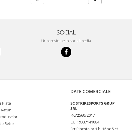
SOCIAL
Urmareste-ne in social media
DATE COMERCIALE
 Plata
SC STRIKESPORTS GRUP
SRL
e Retur
J40/2560/2017
Produselor
CUI:RO37141084
de Retur
Str Pincota nr 1 bl 16 sc 5 et