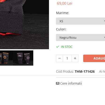
69,00 Lei
Marime
:
Culori
:
IN STOC
ADAUG
Cod Produs:
THM-171426
Ai n
Cere informatii