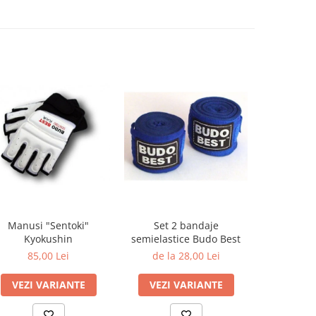
Manusi "Sentoki"
Set 2 bandaje
MANUSI
Kyokushin
semielastice Budo Best
KARATE M
85,00 Lei
de la 28,00 Lei
90
VEZI VARIANTE
VEZI VARIANTE
VEZI 