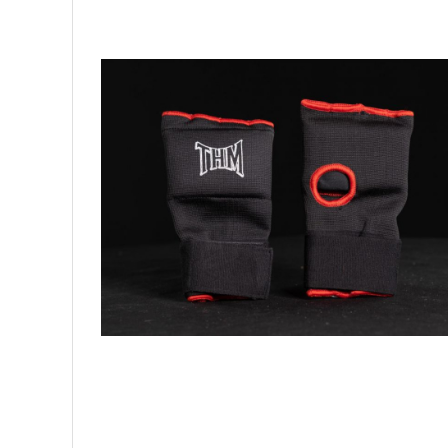
Palmare/Palete Box/Arte Martiale
Perne Antrenament Arte Martiale
Perne Antebrat/Pao
Manechini Arte Martiale
Echipament Antrenori
Imbracaminte sport
Sorturi Kickboxing / MMA
Tricouri / Maiouri
Trening/Compleu
Bluze / Hanorace/Geci
Sepci / Caciuli
Echipament compresie
Genti Echipament
Proteze/Protectii dentare
Lupte/Wrestling
Incaltaminte