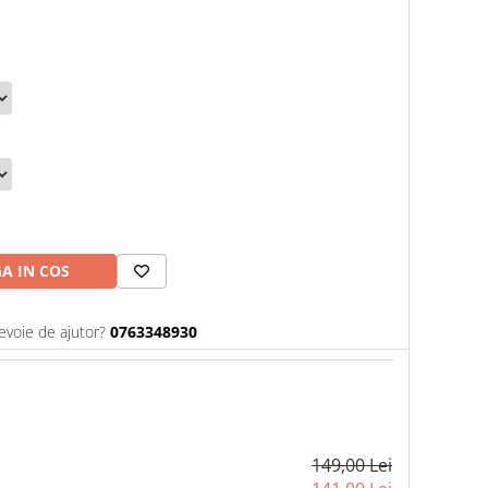
A IN COS
evoie de ajutor?
0763348930
149,00 Lei