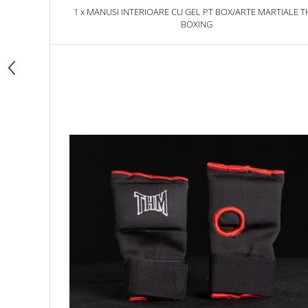
1 x MANUSI INTERIOARE CU GEL PT BOX/ARTE MARTIALE THM
Dresuri/Echipament
BOXING
Accesorii Lupte/Wrestling
Suprafete de lupta/Dotari sala
Suprafete de Lupta/Antrenament
Dotari Sala/Dojo
Nutritie
Shakere
Proteine & Aminoacizi
Suplimente pt Masa Musculara
PRE-Workout
Ardere/Slabire
Creatina
Vitamine/Minerale
Medicina Sportiva/Recuperare