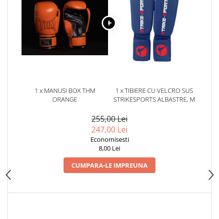
Dresuri/Echipament
Accesorii Lupte/Wrestling
Suprafete de lupta/Dotari sala
Suprafete de Lupta/Antrenament
Dotari Sala/Dojo
Nutritie
Shakere
1 x MANUSI BOX THM
1 x TIBIERE CU VELCRO SUS
ORANGE
STRIKESPORTS ALBASTRE, M
Proteine & Aminoacizi
Suplimente pt Masa Musculara
255,00 Lei
PRE-Workout
247,00 Lei
Economisesti
Ardere/Slabire
8,00 Lei
Creatina
CUMPARA-LE IMPREUNA
Vitamine/Minerale
Medicina Sportiva/Recuperare