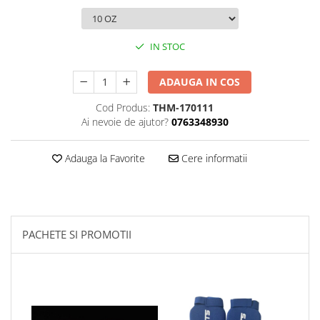
Palmare/Palete Box/Arte Martiale
Perne Antrenament Arte Martiale
IN STOC
Perne Antebrat/Pao
Manechini Arte Martiale
ADAUGA IN COS
Echipament Antrenori
Cod Produs:
THM-170111
Imbracaminte sport
Ai nevoie de ajutor?
0763348930
Sorturi Kickboxing / MMA
Adauga la Favorite
Cere informatii
Tricouri / Maiouri
Trening/Compleu
Bluze / Hanorace/Geci
Sepci / Caciuli
Echipament compresie
PACHETE SI PROMOTII
Genti Echipament
Proteze/Protectii dentare
Lupte/Wrestling
Incaltaminte