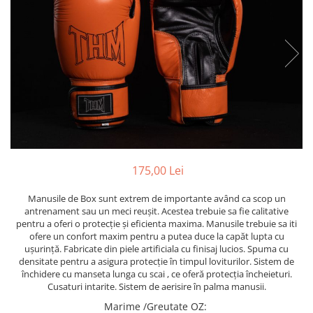
Saci/Ingreunari/Veste cu Greutati
Saci/Dispozitive cu baza
Accesorii Fitness
Saci box uppercut/clepsidra
Funii/Franghii Antrenament
Saci box gonflabili
Imbracaminte pt Fitness
Sisteme de prindere/Accesorii
Benzi Alergare
Minge/Para cu dubla fixare
Biciclete/Spinning
Platforma/Para box
Perne/Echipamente perete
Corzi/Benzi Elastice/Expandere
ArteMartiale/Karate/Kickboxing
Stander/Suport
Kimono / Gi / Dobok Arte Martiale
175,00 Lei
Tibiere/Glezniere Arte
Martiale/Karate/Kickboxing
Manusile de Box sunt extrem de importante având ca scop un
Protectii Arte Martiale Karate
antrenament sau un meci reușit. Acestea trebuie sa fie calitative
pentru a oferi o protecție și eficienta maxima. Manusile trebuie sa iti
Centuri Arte Martiale/Karate
ofere un confort maxim pentru a putea duce la capăt lupta cu
Arme Arte Martiale
ușurință. Fabricate din piele artificiala cu finisaj lucios. Spuma cu
densitate pentru a asigura protecție în timpul loviturilor. Sistem de
Accesorii/Diverse
închidere cu manseta lunga cu scai , ce oferă protecția încheieturi.
Bandaje/Fese/Manusi protectie
Cusaturi intarite. Sistem de aerisire în palma manusii.
Palmare/Perne
Marime /Greutate OZ
:
Antrenament/Manechini